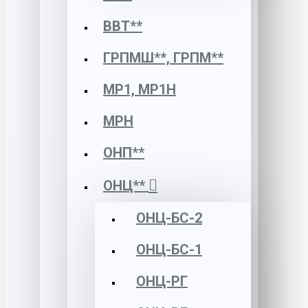
ВВТ**
ГРПМШ**, ГРПМ**
МР1, МР1Н
МРН
ОНП**
ОНЦ**
ОНЦ-БС-2
ОНЦ-БС-1
ОНЦ-РГ