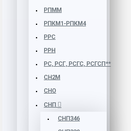
РПММ
РПКМ1-РПКМ4
РРС
РРН
РС, РСГ, РСГС, РСГСП**
СН2М
СНО
СНП
СНП346