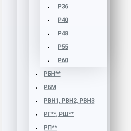
Р36
Р40
Р48
Р55
Р60
РБН**
РБМ
РВН1, РВН2, РВН3
РГ**, РШ**
РП**