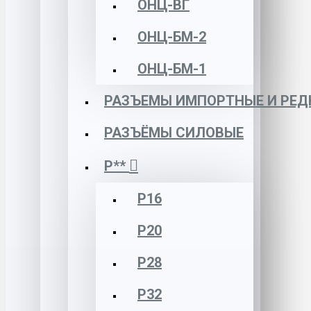
ОНЦ-ВГ
ОНЦ-БМ-2
ОНЦ-БМ-1
РАЗЪЕМЫ ИМПОРТНЫЕ И РЕД
РАЗЪЁМЫ СИЛОВЫЕ
Р**
Р16
Р20
Р28
Р32