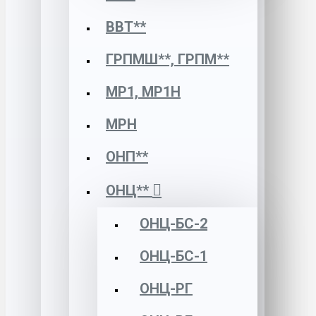
ВВТ**
ГРПМШ**, ГРПМ**
МР1, МР1Н
МРН
ОНП**
ОНЦ**
ОНЦ-БС-2
ОНЦ-БС-1
ОНЦ-РГ