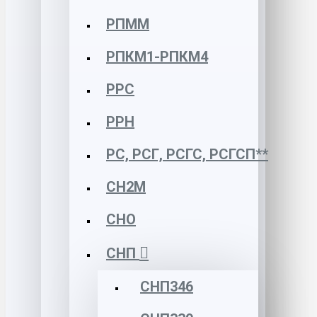
РПММ
РПКМ1-РПКМ4
РРС
РРН
РС, РСГ, РСГС, РСГСП**
СН2М
СНО
СНП
СНП346