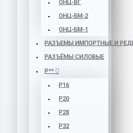
ОНЦ-ВГ
ОНЦ-БМ-2
ОНЦ-БМ-1
РАЗЪЕМЫ ИМПОРТНЫЕ И РЕД
РАЗЪЁМЫ СИЛОВЫЕ
Р**
Р16
Р20
Р28
Р32