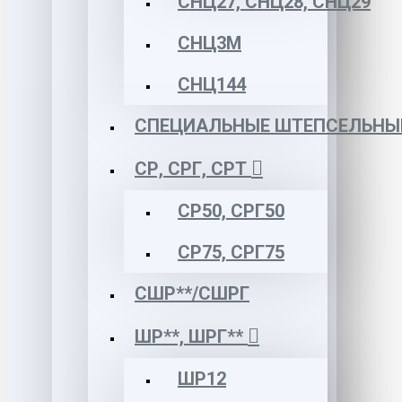
СНЦ27, СНЦ28, СНЦ29
СНЦ3М
СНЦ144
СПЕЦИАЛЬНЫЕ ШТЕПСЕЛЬНЫ
СР, СРГ, СРТ
СР50, СРГ50
СР75, СРГ75
СШР**/СШРГ
ШР**, ШРГ**
ШР12