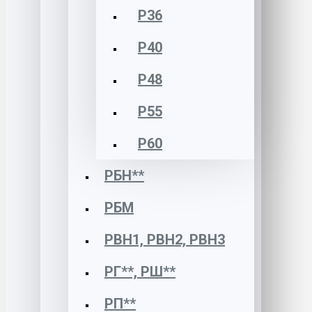
Р36
Р40
Р48
Р55
Р60
РБН**
РБМ
РВН1, РВН2, РВН3
РГ**, РШ**
РП**