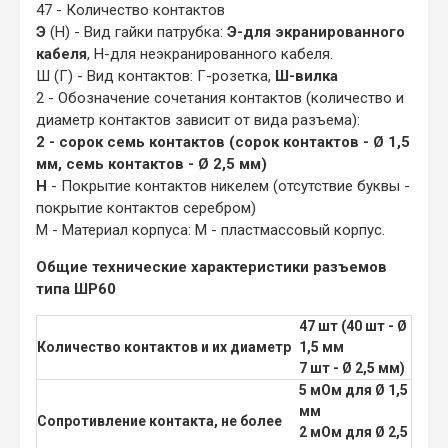
47 - Количество контактов
Э
(Н) - Вид гайки патрубка:
Э-для экранированного
кабеля
, Н-для неэкранированного кабеля.
Ш (Г) - Вид контактов:
Г-розетка,
Ш-вилка
2 - Обозначение сочетания контактов (количество и
диаметр контактов зависит от вида разъема):
2 - сорок семь контактов (сорок контактов - Ø 1,5
мм, семь контактов - Ø 2,5 мм)
Н
- Покрытие контактов никелем (отсутствие буквы -
покрытие контактов серебром)
М - Материал корпуса: М - пластмассовый корпус.
Общие технические характеристики разъемов
типа ШР60
47 шт (40 шт - Ø
Количество контактов и их диаметр
1,5 мм
7 шт - Ø 2,5 мм)
5 мОм для Ø 1,5
мм
Сопротивление контакта, не более
2 мОм для Ø 2,5