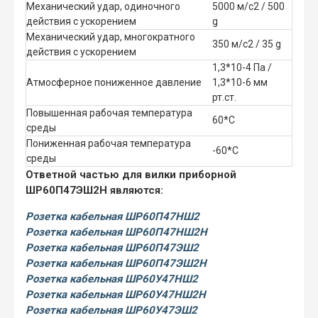
Механический удар, одиночного
5000 м/с2 / 500
действия с ускорением
g
Механический удар, многократного
350 м/с2 / 35 g
действия с ускорением
1,3*10-4 Па /
Атмосферное пониженное давление
1,3*10-6 мм
рт.ст.
Повышенная рабочая температура
60*С
среды
Пониженная рабочая температура
-60*С
среды
Ответной частью для вилки приборной
ШР60П47ЭШ2Н являются:
Розетка кабельная ШР60П47НШ2
Розетка кабельная ШР60П47НШ2Н
Розетка кабельная ШР60П47ЭШ2
Розетка кабельная ШР60П47ЭШ2Н
Розетка кабельная ШР60У47НШ2
Розетка кабельная ШР60У47НШ2Н
Розетка кабельная ШР60У47ЭШ2