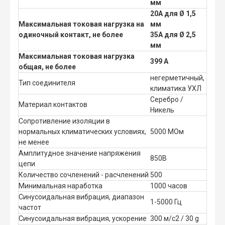
мм
20А для Ø 1,5
Максимальная токовая нагрузка на
мм
одиночный контакт, не более
35А для Ø 2,5
мм
Максимальная токовая нагрузка
399 А
общая, не более
негерметичный,
Тип соединителя
климатика УХЛ
Серебро /
Материал контактов
Никель
Сопротивление изоляции в
нормальных климатических условиях,
5000 МОм
не менее
Амплитудное значение напряжения
850В
цепи
Количество сочленений - расчленений
500
Минимальная наработка
1000 часов
Синусоидальная вибрация, диапазон
1-5000 Гц
частот
Синусоидальная вибрация, ускорение
300 м/с2 / 30 g