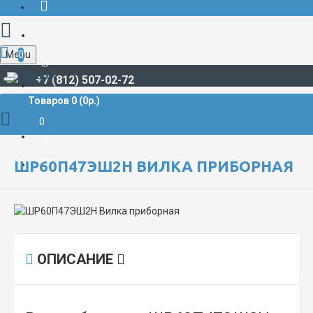
Menu
0
+7 (812) 507-02-72
Товаров 0 (0р.)
РАЗЪЁМЫ СУДОВЫЕ
ШР**, ШРГ**
ШР60 / ШРГ60
ШР60П47ЭШ2Н Вилка приборная
0
ШР60П47ЭШ2Н ВИЛКА ПРИБОРНАЯ
ОПИСАНИЕ