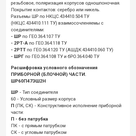
резьбовое, поляризация корпусов одношпоночная.
Покрытие контактов: серебро или никель.
Разъемы ШР по НКЦС.434410.504 ТУ
(НКЦС.434410.111 ТУ) взаимосочленяемы с
соединителями:
- ШР
по ГЕО.364.107 ТУ
- 2РТ-А
по ГЕО.364.118 ТУ
- 2РТТ
по ГЕО.364.120 ТУ (АШДК.434410.060 ТУ)
- ШРГ
по ГЕО.364.108 ТУ и бРО.364.040 ТУ
Расшифровка условного обозначения
ПРИБОРНОЙ (БЛОЧНОЙ) ЧАСТИ.
ШР60П47ЭШ2Н
ШР
- Тип соединителя
60 - Условный размер корпуса
П
(ПК, СК) - Конструктивное исполнение приборной
части:
П - без патрубка
ПК - с прямым патрубком
СК - с угловым патрубком