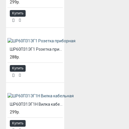
299р.
Купить
ШР60П31ЭГ1 Розетка приборная
288р.
Купить
ШР60П31ЭГ1Н Вилка кабельная
299р.
Купить