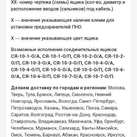
ХХ- номер чертежа (схемы) ящика (кол-во, диаметр и
расположение вводов (сальников) под кабель.)
Х ― значение указывающее наличие клемм для
установки предохранителей ПНО.
Х ― значение указывающее цвет ящика.
Возможные исполнения соединительных ящиков:
СЯ-10-1-О/А, СЯ-10-1-О/П, СЯ-10-2-О/А, СЯ-10-2-
О/П, СЯ-10-3-О/А, СЯ-10-3-О/П, СЯ-10-4-О/А,
СЯ-10-4-О/П, СЯ-10-5-О/А, СЯ-10-5-О/П,
СЯ-10-6-
О/А, СЯ-10-6-О/П, СЯ-10-7-О/А, СЯ-10-7-О/П
.
Делаем доставку по городам и регионам:
Москва,
Тверь, Тула, Брянск, Липецк, Смоленск, Нижний
Новгород, Ярославль, Вологда, Санкт-Петербург,
Петрозаводск, Казань, Ульяновск, Пенза, Самара,
Саратов, Волгоград, Ростов-на-Дону, Краснодар,
Ставрополь, Владикавказ, Махачкала, Уфа, Оренбург,
Челябинск, Мурманск, Салехард, Ханты-Мансийск,
Омск, Тюмень, Барнаул, Абакан, Красноярск, Иркутск,