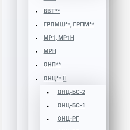
ВВТ**
ГРПМШ**, ГРПМ**
МР1, МР1Н
МРН
ОНП**
ОНЦ**
ОНЦ-БС-2
ОНЦ-БС-1
ОНЦ-РГ