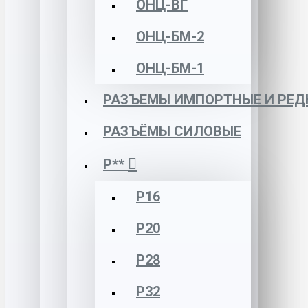
ОНЦ-ВГ
ОНЦ-БМ-2
ОНЦ-БМ-1
РАЗЪЕМЫ ИМПОРТНЫЕ И РЕД
РАЗЪЁМЫ СИЛОВЫЕ
Р**
Р16
Р20
Р28
Р32