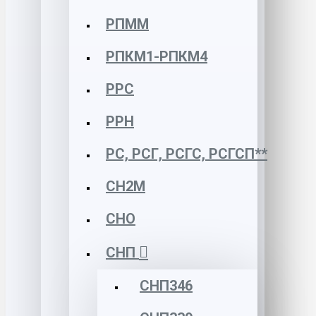
РПММ
РПКМ1-РПКМ4
РРС
РРН
РС, РСГ, РСГС, РСГСП**
СН2М
СНО
СНП
СНП346