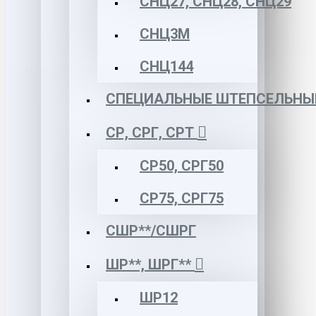
СНЦ27, СНЦ28, СНЦ29
СНЦ3М
СНЦ144
СПЕЦИАЛЬНЫЕ ШТЕПСЕЛЬНЫ
СР, СРГ, СРТ
СР50, СРГ50
СР75, СРГ75
СШР**/СШРГ
ШР**, ШРГ**
ШР12