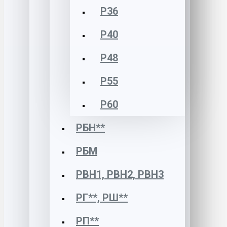
Р36
Р40
Р48
Р55
Р60
РБН**
РБМ
РВН1, РВН2, РВН3
РГ**, РШ**
РП**