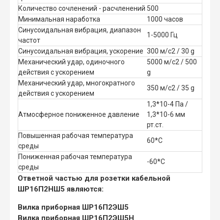
Количество сочленений - расчленений
500
Минимальная наработка
1000 часов
Синусоидальная вибрация, диапазон
1-5000 Гц
частот
Синусоидальная вибрация, ускорение
300 м/с2 / 30 g
Механический удар, одиночного
5000 м/с2 / 500
действия с ускорением
g
Механический удар, многократного
350 м/с2 / 35 g
действия с ускорением
1,3*10-4 Па /
Атмосферное пониженное давление
1,3*10-6 мм
рт.ст.
Повышенная рабочая температура
60*С
среды
Пониженная рабочая температура
-60*С
среды
Ответной частью для розетки кабельной
ШР16П2НШ5 являются:
Вилка приборная ШР16П2ЭШ5
Вилка приборная ШР16П2ЭШ5Н