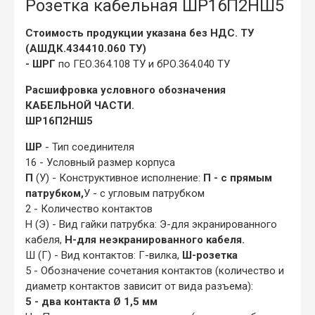
Розетка кабельная ШР16П2НШ5
Стоимость продукции указана без НДС. ТУ
(АШДК.434410.060 ТУ)
- ШРГ
по ГЕО.364.108 ТУ и бРО.364.040 ТУ
Расшифровка условного обозначения
КАБЕЛЬНОЙ ЧАСТИ.
ШР16П2НШ5
ШР
- Тип соединителя
16 - Условный размер корпуса
П
(У) - Конструктивное исполнение:
П - с прямым
патрубком,
У - с угловым патрубком
2 - Количество контактов
Н (Э) - Вид гайки патрубка: Э-для экранированного
кабеля,
Н-для неэкранированного кабеля.
Ш (Г) - Вид контактов: Г-вилка,
Ш-розетка
5 - Обозначение сочетания контактов (количество и
диаметр контактов зависит от вида разъема):
5 - два контакта Ø 1,5 мм