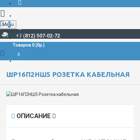
Menu
0
+7 (812) 507-02-72
Товаров 0 (0р.)
РАЗЪЁМЫ СУДОВЫЕ
ШР**, ШРГ**
ШР16 / ШРГ16
ШР16П2НШ5 Розетка кабельная
0
ШР16П2НШ5 РОЗЕТКА КАБЕЛЬНАЯ
ОПИСАНИЕ