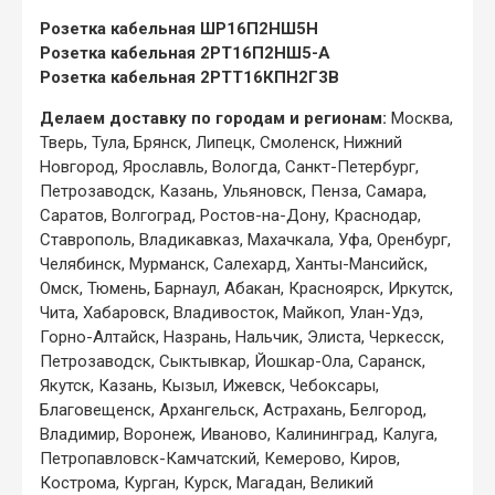
Розетка кабельная ШР16П2НШ5Н
Розетка кабельная 2РТ16П2НШ5-А
Розетка кабельная 2РТТ16КПН2Г3В
Делаем доставку по городам и регионам:
Москва,
Тверь, Тула, Брянск, Липецк, Смоленск, Нижний
Новгород, Ярославль, Вологда, Санкт-Петербург,
Петрозаводск, Казань, Ульяновск, Пенза, Самара,
Саратов, Волгоград, Ростов-на-Дону, Краснодар,
Ставрополь, Владикавказ, Махачкала, Уфа, Оренбург,
Челябинск, Мурманск, Салехард, Ханты-Мансийск,
Омск, Тюмень, Барнаул, Абакан, Красноярск, Иркутск,
Чита, Хабаровск, Владивосток, Майкоп, Улан-Удэ,
Горно-Алтайск, Назрань, Нальчик, Элиста, Черкесск,
Петрозаводск, Сыктывкар, Йошкар-Ола, Саранск,
Якутск, Казань, Кызыл, Ижевск, Чебоксары,
Благовещенск, Архангельск, Астрахань, Белгород,
Владимир, Воронеж, Иваново, Калининград, Калуга,
Петропавловск-Камчатский, Кемерово, Киров,
Кострома, Курган, Курск, Магадан, Великий