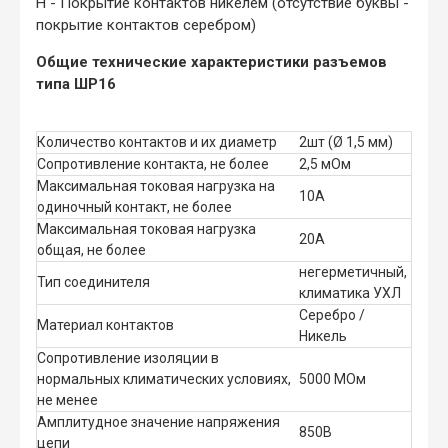
Н - Покрытие контактов никелем (отсутствие буквы -
покрытие контактов серебром)
Общие технические характеристики разъемов
типа ШР16
Количество контактов и их диаметр
2шт (Ø 1,5 мм)
Сопротивление контакта, не более
2,5 мОм
Максимальная токовая нагрузка на
10А
одиночный контакт, не более
Максимальная токовая нагрузка
20А
общая, не более
негерметичный,
Тип соединителя
климатика УХЛ
Серебро /
Материал контактов
Никель
Сопротивление изоляции в
нормальных климатических условиях,
5000 МОм
не менее
Амплитудное значение напряжения
850В
цепи