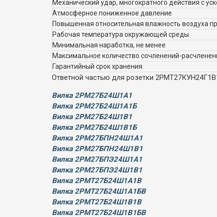
Механический удар, многократного действия с ус
Атмосферное пониженное давление
Повышенная относительная влажность воздуха пр
Рабочая температура окружающей среды
Минимальная наработка, не менее
Максимальное количество сочленений-расчленен
Гарантийный срок хранения
Ответной частью для розетки 2РМТ27КУН24Г1В
Вилка 2РМ27Б24Ш1А1
Вилка 2РМ27Б24Ш1А1Б
Вилка 2РМ27Б24Ш1В1
Вилка 2РМ27Б24Ш1В1Б
Вилка 2РМ27БПН24Ш1А1
Вилка 2РМ27БПН24Ш1В1
Вилка 2РМ27БПЭ24Ш1А1
Вилка 2РМ27БПЭ24Ш1В1
Вилка 2РМТ27Б24Ш1А1В
Вилка 2РМТ27Б24Ш1А1БВ
Вилка 2РМТ27Б24Ш1В1В
Вилка 2РМТ27Б24Ш1В1БВ