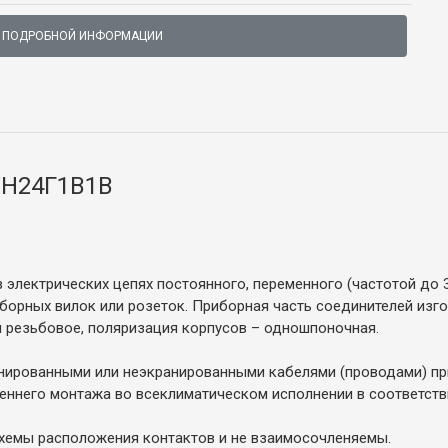
 ПОДРОБНОЙ ИНФОРМАЦИИ
УН24Г1В1В
электрических цепях постоянного, переменного (частотой до 3
борных вилок или розеток. Приборная часть соединителей изго
 резьбовое, поляризация корпусов – одношпоночная.
нированными или неэкранированными кабелями (проводами) при
ннего монтажа во всеклиматическом исполнении в соответствии
хемы расположения контактов и не взаимосочленяемы.