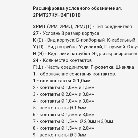
Расшифровка условного обозначения.
2РМТ27КУН24Г1В1В
2РМТ
(2РМ, 2РМД, 2РМДТ) - Тип соединителя
27
- Условный размер корпуса
К
(Б) - Вид корпуса: Б-приборный, К-кабельный
У
(П) - Вид патрубка:
У-угловой
, П-прямой. Отсу
Н
(Э) - Вид гайки патрубка: Э-для экранированн
24
- Количество контактов
Г(Ш) - Часть соединителя:
Г-розетка
, Ш-вилка
1
- обозначение сочетания контактов:
1 - все контакты Ø 1,0мм
2 - контакты Ø 1,0мм и 1,5мм
3 - контакты Ø 2,0мм и 3,0мм
4 - контакты Ø 1,0мм и 3,0мм
5 - все контакты Ø 1,5мм
6 - контакты Ø 1,5мм и 3,0мм
7 - контакты Ø 1,5мм, Ø 2,0мм и 3,0мм
8 - контакты Ø 1,5мм и 2,0мм
9 - все контакты Ø 3,0мм