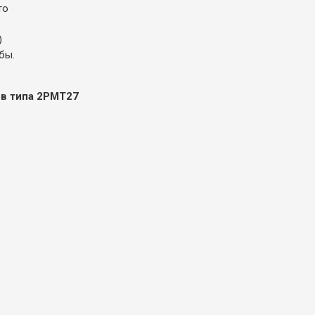
то
)
бы.
ов типа 2РМТ27