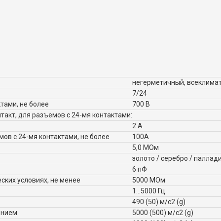
негерметичный, всеклима
7/24
тами, не более
700 В
такт, для разъемов с 24-мя контактами:
2 А
ов с 24-мя контактами, не более
100А
5,0 МОм
золото / серебро / паллад
6 пФ
ских условиях, не менее
5000 МОм
1...5000 Гц
490 (50) м/с2 (g)
ением
5000 (500) м/с2 (g)