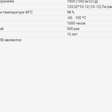
корением
1000 (100) м/с2 (g)
133,32*10-12 (10-12) Па (мм
и температуре 40°C
98 %
-60... 100 *C
1000 часов
ий
500 раз
15 лет
1В являются: