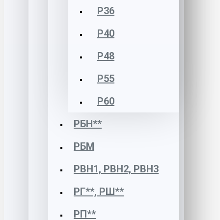
Р36
Р40
Р48
Р55
Р60
РБН**
РБМ
РВН1, РВН2, РВН3
РГ**, РШ**
РП**