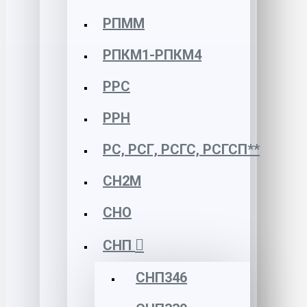
РПММ
РПКМ1-РПКМ4
РРС
РРН
РС, РСГ, РСГС, РСГСП**
СН2М
СНО
СНП
СНП346