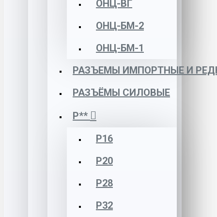
ОНЦ-ВГ
ОНЦ-БМ-2
ОНЦ-БМ-1
РАЗЪЕМЫ ИМПОРТНЫЕ И РЕД
РАЗЪЁМЫ СИЛОВЫЕ
Р**
Р16
Р20
Р28
Р32