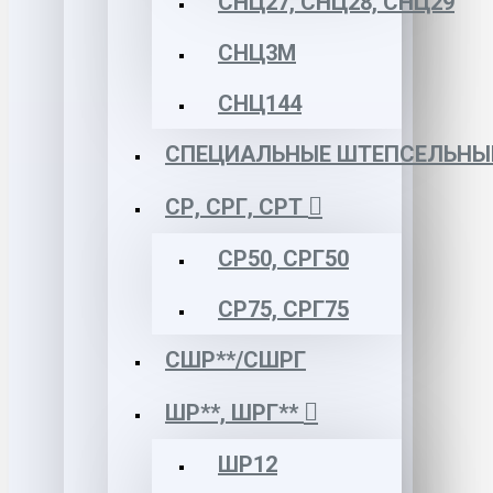
СНЦ27, СНЦ28, СНЦ29
СНЦ3М
СНЦ144
СПЕЦИАЛЬНЫЕ ШТЕПСЕЛЬНЫ
СР, СРГ, СРТ
СР50, СРГ50
СР75, СРГ75
СШР**/СШРГ
ШР**, ШРГ**
ШР12