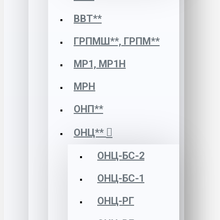
ВВТ**
ГРПМШ**, ГРПМ**
МР1, МР1Н
МРН
ОНП**
ОНЦ**
ОНЦ-БС-2
ОНЦ-БС-1
ОНЦ-РГ