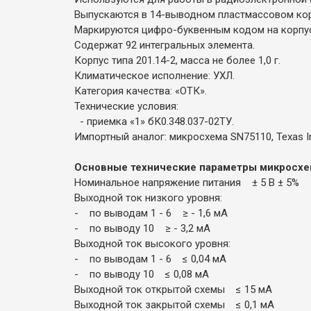
Выпускаются в 14-выводном пластмассовом кор
Маркируются цифро-буквенным кодом на корпу
Содержат 92 интегральных элемента.
Корпус типа 201.14-2, масса не более 1,0 г.
Климатическое исполнение: УХЛ.
Категория качества: «ОТК».
Технические условия:
- приемка «1» бК0.348.037-02ТУ.
Импортный аналог: микросхема SN75110, Texas In
Основные технические параметры микросхе
Номинальное напряжение питания ± 5 В ± 5%
Выходной ток низкого уровня:
- по выводам 1 - 6 ≥ - 1,6 мА
- по выводу 10 ≥ - 3,2 мА
Выходной ток высокого уровня:
- по выводам 1 - 6 ≤ 0,04 мА
- по выводу 10 ≤ 0,08 мА
Выходной ток открытой схемы ≤ 15 мА
Выходной ток закрытой схемы ≤ 0,1 мА