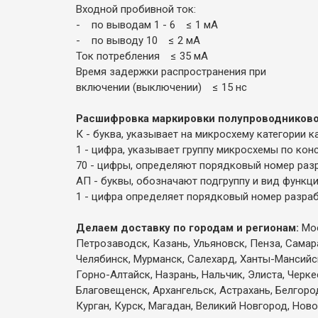
Входной пробивной ток:
- по выводам 1 - 6 ≤ 1 мА
- по выводу 10 ≤ 2 мА
Ток потребления ≤ 35 мА
Время задержки распространения при
включении (выключении) ≤ 15 нс
Расшифровка маркировки полупроводников
К - буква, указывает на микросхему категории 
1 - цифра, указывает группу микросхемы по кон
70 - цифры, определяют порядковый номер разр
АП - буквы, обозначают подгруппу и вид функц
1 - цифра определяет порядковый номер разраб
Делаем доставку по городам и регионам:
Мос
Петрозаводск, Казань, Ульяновск, Пенза, Самар
Челябинск, Мурманск, Салехард, Ханты-Мансийск,
Горно-Алтайск, Назрань, Нальчик, Элиста, Черк
Благовещенск, Архангельск, Астрахань, Белгоро
Курган, Курск, Магадан, Великий Новгород, Ново