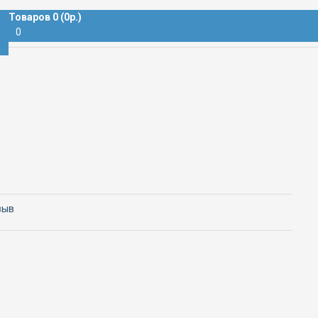
Товаров 0 (0р.)
0
зыв