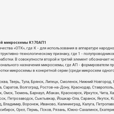
ой микросхемы К170АП1
качества «ОТК», где К - для использования в аппаратуре народн
структивно-технологическому признаку, где 1 - полупроводнико
аботки. В совокупности второй и третий элемент обозначает н
ионального назначения микросхемы, где АП - формирователи пр
отки микросхемы в конкретной серии (среди микросхем одного
ква, Тверь, Тула, Брянск, Липецк, Смоленск, Нижний Новгород, 
а, Саратов, Волгоград, Ростов-на-Дону, Краснодар, Ставрополь,
 Омск, Тюмень, Барнаул, Абакан, Красноярск, Иркутск, Чита, Х
есск, Петрозаводск, Сыктывкар, Йошкар-Ола, Саранск, Якутск, 
д, Владимир, Воронеж, Иваново, Калининград, Калуга, Петропа
сибирск, Орел, Пермь, Псков, Рязань, Южно-Сахалинск, Екатерин