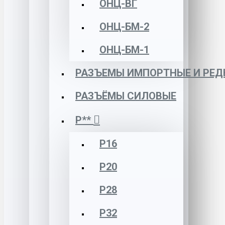
ОНЦ-ВГ
ОНЦ-БМ-2
ОНЦ-БМ-1
РАЗЪЕМЫ ИМПОРТНЫЕ И РЕД
РАЗЪЁМЫ СИЛОВЫЕ
Р**
Р16
Р20
Р28
Р32