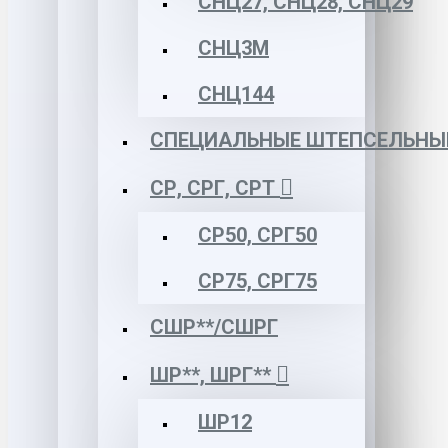
СНЦ27, СНЦ28, СНЦ29
СНЦ3М
СНЦ144
СПЕЦИАЛЬНЫЕ ШТЕПСЕЛЬНЫ
СР, СРГ, СРТ
СР50, СРГ50
СР75, СРГ75
СШР**/СШРГ
ШР**, ШРГ**
ШР12