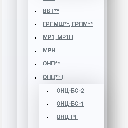
ВВТ**
ГРПМШ**, ГРПМ**
МР1, МР1Н
МРН
ОНП**
ОНЦ**
ОНЦ-БС-2
ОНЦ-БС-1
ОНЦ-РГ