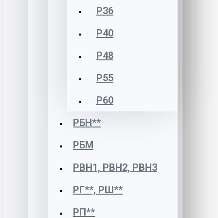
Р36
Р40
Р48
Р55
Р60
РБН**
РБМ
РВН1, РВН2, РВН3
РГ**, РШ**
РП**