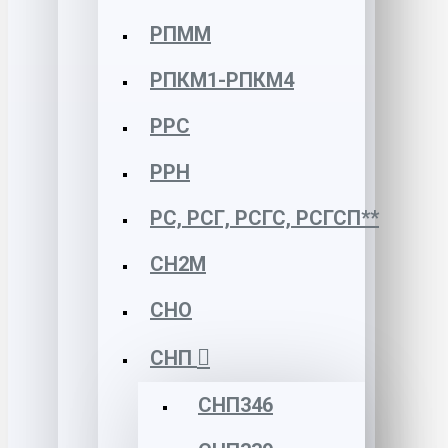
РПММ
РПКМ1-РПКМ4
РРС
РРН
РС, РСГ, РСГС, РСГСП**
СН2М
СНО
СНП
СНП346