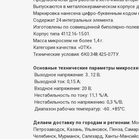
Выпускаются в металлокерамическом корпусе дл
Маркировка нанесена цифро-буквенным кодом 
Содержат 24 интегральных элемента.
Изготовлены по совмещенной биполярно-полево
Корпус типа 4112.16-15.01.
Масса микросхем не более 1,4 г.
Категория качества: «ОТК».
Технические условия: бК0.348.425-07ТУ.
Основные технические параметры микросх
Выходное напряжение: 3...12 В;
Выходной ток: 0,15 А;
Входное напряжение: 20 В;
Нестабильность по току: 11,1 %/А;
Нестабильность по напряжению: 0,3 %/В;
Диапазон рабочих температур: -60...+85°С.
Делаем доставку по городам и регионам:
Мос
Петрозаводск, Казань, Ульяновск, Пенза, Самар
Челябинск, Мурманск, Салехард, Ханты-Мансийск,