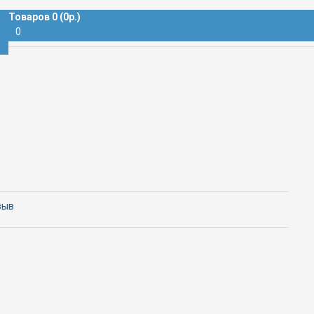
Товаров 0 (0р.)
0
зыв