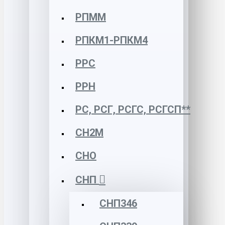
РПММ
РПКМ1-РПКМ4
РРС
РРН
РС, РСГ, РСГС, РСГСП**
СН2М
СНО
СНП
СНП346