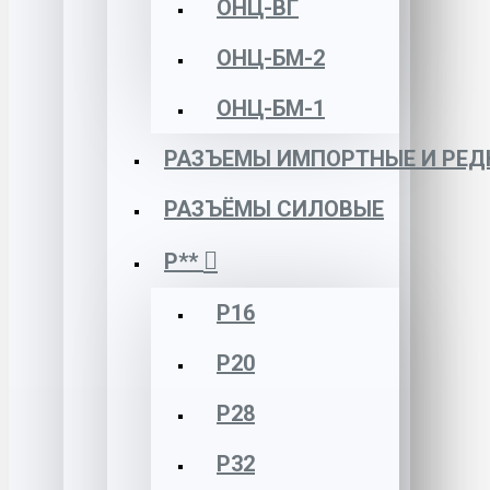
ОНЦ-ВГ
ОНЦ-БМ-2
ОНЦ-БМ-1
РАЗЪЕМЫ ИМПОРТНЫЕ И РЕД
РАЗЪЁМЫ СИЛОВЫЕ
Р**
Р16
Р20
Р28
Р32