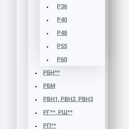
Р36
Р40
Р48
Р55
Р60
РБН**
РБМ
РВН1, РВН2, РВН3
РГ**, РШ**
РП**