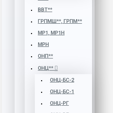
ВВТ**
ГРПМШ**, ГРПМ**
МР1, МР1Н
МРН
ОНП**
ОНЦ**
ОНЦ-БС-2
ОНЦ-БС-1
ОНЦ-РГ