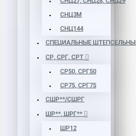
СНЦ27, СНЦ28, СНЦ29
СНЦ3М
СНЦ144
СПЕЦИАЛЬНЫЕ ШТЕПСЕЛЬНЫ
СР, СРГ, СРТ
СР50, СРГ50
СР75, СРГ75
СШР**/СШРГ
ШР**, ШРГ**
ШР12