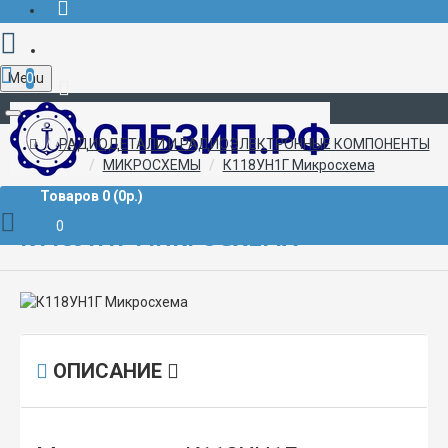
Menu
0
+7 (812) 507-02-72
РАДИОДЕТАЛИ И РАДИОЭЛЕКТРОННЫЕ КОМПОНЕНТЫ
МИКРОСХЕМЫ
К118УН1Г Микросхема
Товаров 0 (0р.)
0
К118УН1Г МИКРОСХЕМА
ОПИСАНИЕ