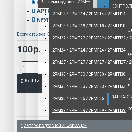
В наличии
Разъёмы судовые 2РМ**
КОНТРОЛЬ
АРТИКУЛ:
ART/140-732
2РМ14 / 2РМТ14 / 2РМГ14 / 2РМГП14
НАСОСЫ 
КРУПНЫЙ ОПТ:
42637-01
2РМ18 / 2РМТ18 / 2РМГ18 / 2РМГП18
НИЗКОВО
Всего отзывов: 0
-
Написать отзыв
2РМ22 / 2РМТ22 / 2РМГ22 / 2РМГП22 / 
ОБОРУДО
100р.
2РМ24 / 2РМТ24 / 2РМГ24 / 2РМГП24
ПЕРЕКЛЮ
2РМ27 / 2РМТ27 / 2РМГ27 / 2РМГП27 / 
ПРОТИВО
2РМ30 / 2РМТ30 / 2РМГ30 / 2РМГП30
МГА - раз
КУПИТЬ
штепсели,
2РМ33 / 2РМТ33 / 2РМГ33 / 2РМГП33
ЗАПЧАСТИ
2РМ36 / 2РМТ36 / 2РМГ36
КРАНОВО
2РМ39 / 2РМТ39 / 2РМГ39 / 2РМГП39
Авиационн
2РМ42 / 2РМТ42 / 2РМГ42 / 2РМГП42 / 
ЗАПРОС ПОДРОБНОЙ ИНФОРМАЦИИ
хранения