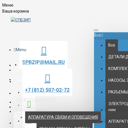
Меню
Ваша корзина
Все
Все
Menu
ДЕТАЛИ 
SPBZIP@MAIL.RU
На главную
КОМПЛЕК
Контакты
НАСОСЫ, 
+7 (812) 507-02-72
РАЗЪЕМЫ,
О нас
+7 (812) 507-02-72
ЭЛЕКТРОД
Товары и услуги
ним
АППАРАТУРА СВЯЗИ И ОПОВЕЩЕНИЯ
АППАРАТУ