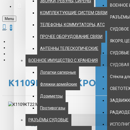
ЗВОНКИ, РЕВУНЫ, СИРЕНЫ
ВОЕННОЕ 
КОМПЛЕКТУЮЩИЕ СИСТЕМ СВЯЗИ
РАЗЪЁМЫ
Menu
ТЕЛЕФОНЫ, КОММУТАТОРЫ, АТС
0
СУДОВОЕ
ПРОЧЕЕ ОБОРУДОВАНИЕ СВЯЗИ
ЯКОРЯ, Ц
АНТЕННЫ ТЕЛЕСКОПИЧЕСКИЕ
СУДОВЫЕ
ВОЕННОЕ ИМУЩЕСТВО С ХРАНЕНИЯ
СУДОВАЯ
Лопатки саперные
Стёкла д
К1109КТ22 МИКРОСХЕМА
Фляжки армейские
СВЕТОТЕ
Дозиметры
ЗАДВИЖКИ
Противогазы
РАДИОДЕ
РАЗЪЁМЫ СУДОВЫЕ
НАЛИЧИЕ:
ИСПОЛНИ