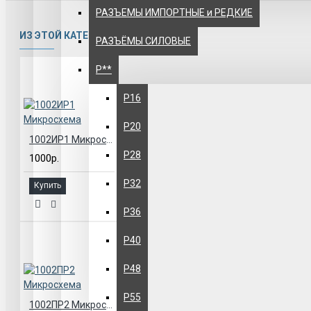
РАЗЪЕМЫ ИМПОРТНЫЕ и РЕДКИЕ
ИЗ ЭТОЙ КАТЕГОРИИ
РАЗЪЁМЫ СИЛОВЫЕ
Р**
Р16
Р20
1002ИР1 Микросхема
Р28
1000р.
Р32
Купить
Р36
Р40
Р48
Р55
1002ПР2 Микросхема