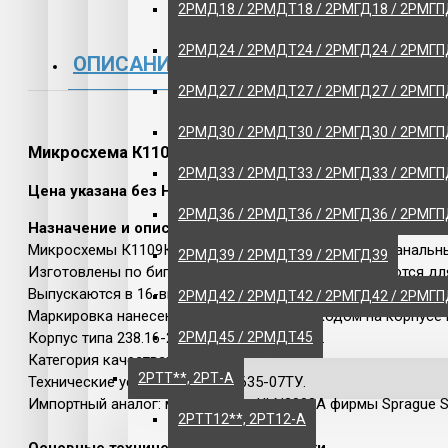
2РМД18 / 2РМДТ18 / 2РМГД18 / 2РМГ
Щитовые и
2РМД24 / 2РМДТ24 / 2РМГД24 / 2РМГ
ОПИСАНИЕ
ОТЗЫВЫ
ЭЛЕКТРО
2РМД27 / 2РМДТ27 / 2РМГД27 / 2РМГ
ИНСТРУМЕ
2РМД30 / 2РМДТ30 / 2РМГД30 / 2РМГ
РАЗНОЕ
Микросхема К1109КТ22
2РМД33 / 2РМДТ33 / 2РМГД33 / 2РМГП
Цена указана без НДС.
2РМД36 / 2РМДТ36 / 2РМГД36 / 2РМГ
Назначение и описание.
Микросхемы К1109КТ22 представляют собой семиканальны
2РМД39 / 2РМДТ39 / 2РМГД39
Изготовлены по биполярной технологии и используются дл
Выпускаются в 16-выводном пластмассовом корпусе с выво
2РМД42 / 2РМДТ42 / 2РМГД42 / 2РМГП
Маркировка нанесена цифро-буквенным кодом на корпусе
2РМД45 / 2РМДТ45
Корпус типа 238.16-2, масса не более 1,5 г.
Категория качества: «ОТК».
2РТТ**, 2РТ-А
Технические условия: бК0.348.635-07ТУ.
Импортный аналог: микросхема ULN2003A фирмы Sprague Se
2РТТ12**, 2РТ12-А