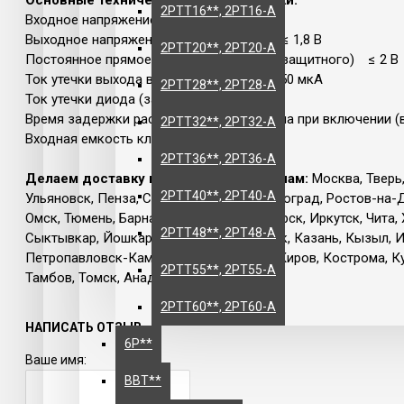
Основные технические характеристики.
2РТТ16**, 2РТ16-А
Входное напряжение ≤3 В
Выходное напряжение низкого уровня ≤ 1,8 В
2РТТ20**, 2РТ20-А
Постоянное прямое напряжение диода (защитного) ≤ 2 В
Ток утечки выхода высокого уровня ≤ 50 мкА
2РТТ28**, 2РТ28-А
Ток утечки диода (защитного) ≤ 50 мкА
Время задержки распространения сигнала при включении 
2РТТ32**, 2РТ32-А
Входная емкость ключа 12-25 пФ
2РТТ36**, 2РТ36-А
Делаем доставку по городам и регионам:
Москва, Тверь
2РТТ40**, 2РТ40-А
Ульяновск, Пенза, Самара, Саратов, Волгоград, Ростов-на-
Омск, Тюмень, Барнаул, Абакан, Красноярск, Иркутск, Чита,
2РТТ48**, 2РТ48-А
Сыктывкар, Йошкар-Ола, Саранск, Якутск, Казань, Кызыл, И
Петропавловск-Камчатский, Кемерово, Киров, Кострома, Кур
2РТТ55**, 2РТ55-А
Тамбов, Томск, Анадырь и т.д.
2РТТ60**, 2РТ60-А
НАПИСАТЬ ОТЗЫВ
6Р**
Ваше имя:
ВВТ**