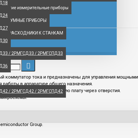
ПД18
 другие измерительные приборы
ПД24
ВАКУУМНЫЕ ПРИБОРЫ
ПД27
НТ, РАСХОДНИКИ К СТАНКАМ
ПД30
Д33 / 2РМГСД33 / 2РМГСПД33
ПД36
й коммутатор тока и предназначены для управления мощными 
я работы в аппаратуре общего назначения.
дами для монтажа на печатную плату через отверстия.
Д42 / 2РМГСД42 / 2РМГСПД42
 микросхемы.
miconductor Group.