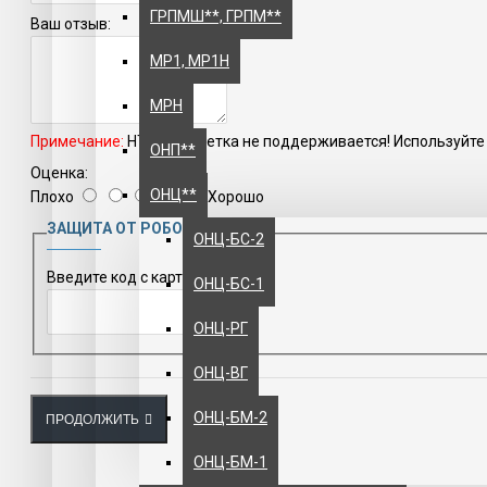
ГРПМШ**, ГРПМ**
Ваш отзыв:
МР1, МР1Н
МРН
Примечание:
HTML разметка не поддерживается! Используйте 
ОНП**
Оценка:
ОНЦ**
Плохо
Хорошо
ЗАЩИТА ОТ РОБОТОВ
ОНЦ-БС-2
Введите код с картинки
ОНЦ-БС-1
ОНЦ-РГ
ОНЦ-ВГ
ОНЦ-БМ-2
ПРОДОЛЖИТЬ
ОНЦ-БМ-1