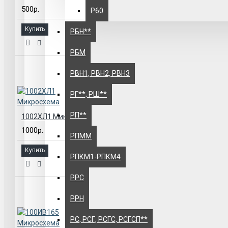
500р.
Р60
Купить
РБН**
РБМ
РВН1, РВН2, РВН3
РГ**, РШ**
РП**
1002ХЛ1 Микросхема
1000р.
РПММ
Купить
РПКМ1-РПКМ4
РРС
РРН
РС, РСГ, РСГС, РСГСП**