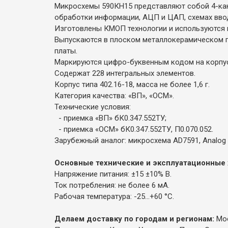
Микросхемы 590КН15 представляют собой 4-кан
обработки информации, АЦП и ЦАП, схемах вв
Изготовлены КМОП технологии и используются 
Выпускаются в плоском металлокерамическом п
платы.
Маркируются цифро-буквенным кодом на корпу
Содержат 228 интегральных элементов.
Корпус типа 402.16-18, масса не более 1,6 г.
Категория качества: «ВП», «ОСМ».
Технические условия:
- приемка «ВП» бК0.347.552ТУ;
- приемка «ОСМ» бК0.347.552ТУ, П0.070.052.
Зарубежный аналог: микросхема AD7591, Analog D
Основные технические и эксплуатационные 
Напряжение питания: ±15 ±10% В.
Ток потребления: не более 6 мА.
Рабочая температура: -25...+60 °С.
Делаем доставку по городам и регионам:
Мос