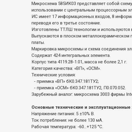
Микросхема 585ИК03 представляет собой схему
использовании с центральным процессорным эл
ИС имеет 17 информационных входов, 8 информ
переводя его в третье состояние.
Изготовлены ТТЛШ технологии и используются 
Выпускаются в плоском металлокерамическом п
платы.
Маркировка микросхемы и схема соединения эл
Содержат 424 интегральных элемента.
Корпус типа 4119.28-1.01, масса не более 2,1 г.
Категория качества: «ВП», «ОСМ».
Технические условия:
- приемка «ВП» бК0.347.181ТУ2;
- приемка «ОСМ» бК0.347.181ТУ2, П0.070.052.
Зарубежный аналог: микросхема 3003 фирмы Inte
Основные технические и эксплуатационные 
Напряжение питания: 5 ±10% В.
Ток потребления: не более 130 мА.
Рабочая температура: -60...+125 °С.