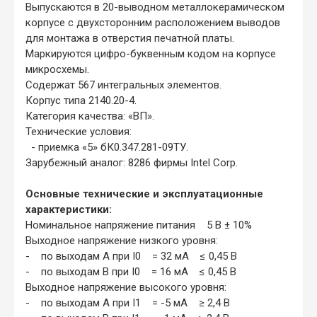
Выпускаются в 20-выводном металлокерамическом
корпусе с двухсторонним расположением выводов
для монтажа в отверстия печатной платы.
Маркируются цифро-буквенным кодом на корпусе
микросхемы.
Содержат 567 интегральных элементов.
Корпус типа 2140.20-4.
Категория качества: «ВП».
Технические условия:
- приемка «5» бК0.347.281-09ТУ.
Зарубежный аналог: 8286 фирмы Intel Corp.
Основные технические и эксплуатационные
характеристики:
Номинальное напряжение питания 5 В ± 10%
Выходное напряжение низкого уровня:
- по выходам А при I0 = 32 мА ≤ 0,45 В
- по выходам В при I0 = 16 мА ≤ 0,45 В
Выходное напряжение высокого уровня:
- по выходам А при I1 = -5 мА ≥ 2,4 В