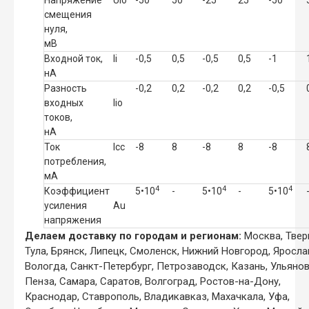
смещения
нуля,
мВ
Входной ток,
Ii
-
0,5
0,5
-
0,5
0,5
-
1
нА
Разность
-
0,2
0,2
-
0,2
0,2
-
0,5
входных
Iio
токов,
нА
Ток
Icc
-
8
8
-
8
8
-
8
потребления,
мА
4
4
4
Коэффициент
5•10
-
5•10
-
5•10
усиления
Аu
напряжения
Делаем доставку по городам и регионам:
Москва, Твер
Тула, Брянск, Липецк, Смоленск, Нижний Новгород, Яросла
Вологда, Санкт-Петербург, Петрозаводск, Казань, Ульянов
Пенза, Самара, Саратов, Волгоград, Ростов-на-Дону,
Краснодар, Ставрополь, Владикавказ, Махачкала, Уфа,