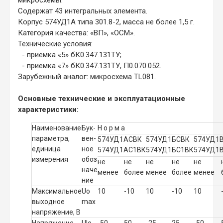
Содержат 43 интегральных элемента.
Корпус 574УД1А типа 301.8-2, масса не более 1,5 г.
Категория качества: «ВП», «ОСМ».
Технические условия:
- приемка «5» бК0.347.131ТУ;
- приемка «7» бК0.347.131ТУ, П0.070.052.
Зарубежный аналог: микросхема TL081.
Основные технические и эксплуатационные
характеристики:
Наименование
Бук-
Н о р м
а
параметра,
вен-
574УД1АСВК
574УД1БСВК
574УД1
единица
ное
574УД1АС1ВК
574УД1БС1ВК
574УД1
измерения
обоз
не
не
не
не
не
наче
менее
более
менее
более
менее
ние
Максимальное
Uо
10
-
10
10
-
10
10
выходное
max
напряжение, В
Напряжение
U
I
o
-
50
50
-
25
25
-
50