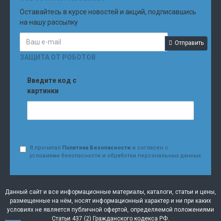
Оставайтесь в курсе новостей и акций, подписавшись
на нашу рассылку
Отправить
ЗАЩИТА ОТ РОБОТОВ
Введите код с
картинки
Я прочитал
Политика Безопасности
и согласен с
условиями безопасности и обработки персональных данных
Данный сайт и все информационные материалы, каталоги, статьи и цены,
размещенные на нём, носят информационный характер и ни при каких
условиях не является публичной офертой, определяемой положениями
Статьи 437 (2) Гражданского кодекса РФ.