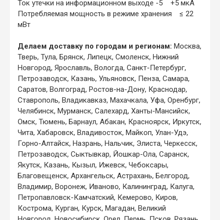
Ток утечки на информационном выходе -5 +5 мкА
Потребляемая мощность в режиме хранения ≤ 22
мВт
Делаем доставку по городам и регионам:
Москва,
Тверь, Тула, Брянск, Липецк, Смоленск, Нижний
Новгород, Ярославль, Вологда, Санкт-Петербург,
Петрозаводск, Казань, Ульяновск, Пенза, Самара,
Саратов, Волгоград, Ростов-на-Дону, Краснодар,
Ставрополь, Владикавказ, Махачкала, Уфа, Оренбург,
Челябинск, Мурманск, Салехард, Ханты-Мансийск,
Омск, Тюмень, Барнаул, Абакан, Красноярск, Иркутск,
Чита, Хабаровск, Владивосток, Майкоп, Улан-Удэ,
Горно-Алтайск, Назрань, Нальчик, Элиста, Черкесск,
Петрозаводск, Сыктывкар, Йошкар-Ола, Саранск,
Якутск, Казань, Кызыл, Ижевск, Чебоксары,
Благовещенск, Архангельск, Астрахань, Белгород,
Владимир, Воронеж, Иваново, Калининград, Калуга,
Петропавловск-Камчатский, Кемерово, Киров,
Кострома, Курган, Курск, Магадан, Великий
Новгород, Новосибирск, Орел, Пермь, Псков, Рязань,