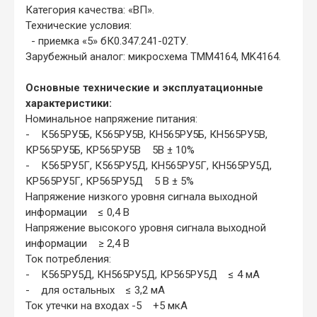
Категория качества: «ВП».
Технические условия:
- приемка «5» бК0.347.241-02ТУ.
Зарубежный аналог: микросхема TMM4164, MK4164.
Основные технические и эксплуатационные
характеристики:
Номинальное напряжение питания:
- К565РУ5Б, К565РУ5В, КН565РУ5Б, КН565РУ5В,
КР565РУ5Б, КР565РУ5В 5В ± 10%
- К565РУ5Г, К565РУ5Д, КН565РУ5Г, КН565РУ5Д,
КР565РУ5Г, КР565РУ5Д 5 В ± 5%
Напряжение низкого уровня сигнала выходной
информации ≤ 0,4 В
Напряжение высокого уровня сигнала выходной
информации ≥ 2,4 В
Ток потребления:
- К565РУ5Д, КН565РУ5Д, КР565РУ5Д ≤ 4 мА
- для остальных ≤ 3,2 мА
Ток утечки на входах -5 +5 мкА