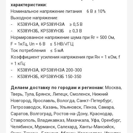
характеристики:
Номинальное напряжение питания 6 B ± 10%
Выходное напряжение:
- К538УНЗА, КР538УНЗА ≥ 0,5 В
- К538УНЗБ, КР538УНЗБ ≥ 0,3 В
Нормированное напряжение шума при Rr = 500 Ом,
F = 1кГц, Uп = 6 В ≤ 5 HB/√ΓЦ
Ток потребления ≤ 5 мА
Коэффициент усиления напряжения при Rн = 1 кОм, f
= 1 кГц:
- К538УНЗА, КР538УНЗА 200-300
- К538УНЗБ, КР538УНЗБ 150-350
Делаем доставку по городам и регионам:
Москва,
Тверь, Тула, Брянск, Липецк, Смоленск, Нижний
Новгород, Ярославль, Вологда, Санкт-Петербург,
Петрозаводск, Казань, Ульяновск, Пенза, Самара,
Саратов, Волгоград, Ростов-на-Дону, Краснодар,
Ставрополь, Владикавказ, Махачкала, Уфа, Оренбург,
Челябинск, Мурманск, Салехард, Ханты-Мансийск,