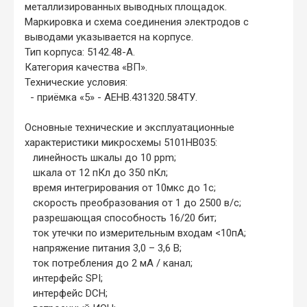
металлизированных выводных площадок.
Маркировка и схема соединения электродов с
выводами указывается на корпусе.
Тип корпуса: 5142.48-А.
Категория качества «ВП».
Технические условия:
- приёмка «5» - АЕНВ.431320.584ТУ.
Основные технические и эксплуатационные
характеристики микросхемы 5101НВ035:
линейность шкалы до 10 ppm;
шкала от 12 пКл до 350 пКл;
время интегрирования от 10мкс до 1с;
скорость преобразования от 1 до 2500 в/с;
разрешающая способность 16/20 бит;
ток утечки по измерительным входам <10пА;
напряжение питания 3,0 – 3,6 В;
ток потребления до 2 мА / канал;
интерфейс SPI;
интерфейс DCH;