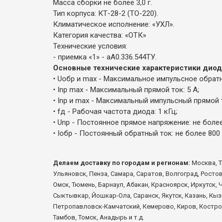
Масса сборки не более 3,0 г.
Тип корпуса: КТ-28-2 (ТО-220).
Климатическое исполнение: «УХЛ».
Категория качества: «ОТК»
Технические условия:
- приемка «1» - аА0.336.544ТУ.
Основные технические характеристики дио
• Uoбp и max - Максимальное импульсное обратн
• Inp max - Максимальный прямой ток: 5 А;
• Inp и max - Максимальный импульсный прямой т
• fд - Рабочая частота диода: 1 кГц;
• Unp - Постоянное прямое напряжение: не более 0
• Ioбp - Постоянный обратный ток: не более 800
Делаем доставку по городам и регионам:
Москва, Т
Ульяновск, Пенза, Самара, Саратов, Волгоград, Росто
Омск, Тюмень, Барнаул, Абакан, Красноярск, Иркутск, 
Сыктывкар, Йошкар-Ола, Саранск, Якутск, Казань, Кыз
Петропавловск-Камчатский, Кемерово, Киров, Кострома
Тамбов, Томск, Анадырь и т.д.