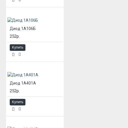
Диод 1А106Б
252р.
Купить
Диод 1А401А
252р.
Купить