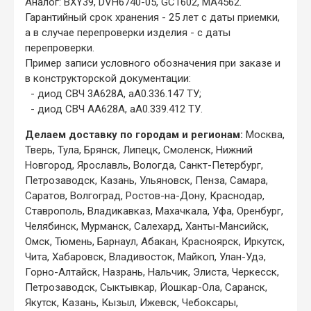
Аналог: BXY39, DVH6740-05, GC1602, MA4562.
Гарантийный срок хранения - 25 лет с даты приемки,
а в случае перепроверки изделия - с даты
перепроверки.
Пример записи условного обозначения при заказе и
в конструкторской документации:
- диод СВЧ 3А628А, аА0.336.147 ТУ;
- диод СВЧ АА628А, аА0.339.412 ТУ.
Делаем доставку по городам и регионам:
Москва,
Тверь, Тула, Брянск, Липецк, Смоленск, Нижний
Новгород, Ярославль, Вологда, Санкт-Петербург,
Петрозаводск, Казань, Ульяновск, Пенза, Самара,
Саратов, Волгоград, Ростов-на-Дону, Краснодар,
Ставрополь, Владикавказ, Махачкала, Уфа, Оренбург,
Челябинск, Мурманск, Салехард, Ханты-Мансийск,
Омск, Тюмень, Барнаул, Абакан, Красноярск, Иркутск,
Чита, Хабаровск, Владивосток, Майкоп, Улан-Удэ,
Горно-Алтайск, Назрань, Нальчик, Элиста, Черкесск,
Петрозаводск, Сыктывкар, Йошкар-Ола, Саранск,
Якутск, Казань, Кызыл, Ижевск, Чебоксары,