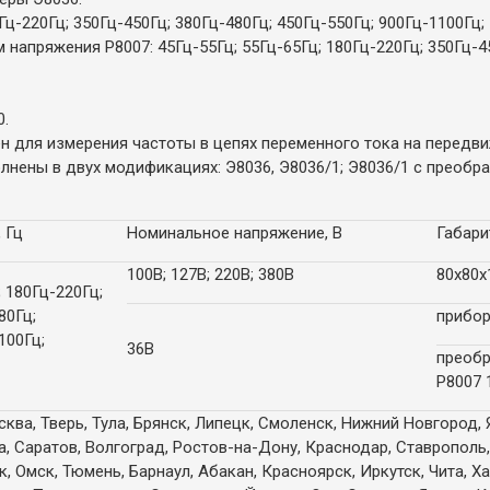
Гц-220Гц; 350Гц-450Гц; 380Гц-480Гц; 450Гц-550Гц; 900Гц-1100Гц;
апряжения Р8007: 45Гц-55Гц; 55Гц-65Гц; 180Гц-220Гц; 350Гц-45
0.
 для измерения частоты в цепях переменного тока на передви
нены в двух модификациях: Э8036, Э8036/1; Э8036/1 с преобр
 Гц
Номинальное напряжение, В
Габари
100В; 127В; 220В; 380В
80х80
; 180Гц-220Гц;
80Гц;
прибор
100Гц;
36В
преобр
Р8007 
ква, Тверь, Тула, Брянск, Липецк, Смоленск, Нижний Новгород, 
а, Саратов, Волгоград, Ростов-на-Дону, Краснодар, Ставрополь,
 Омск, Тюмень, Барнаул, Абакан, Красноярск, Иркутск, Чита, Х