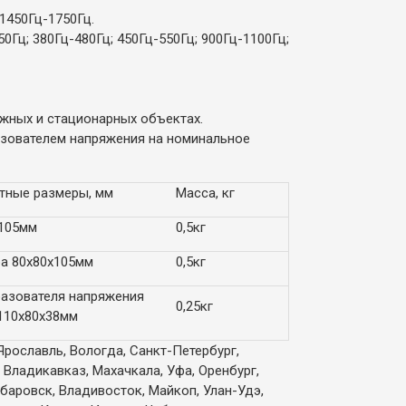
 1450Гц-1750Гц.
0Гц; 380Гц-480Гц; 450Гц-550Гц; 900Гц-1100Гц;
жных и стационарных объектах.
азователем напряжения на номинальное
тные размеры, мм
Масса, кг
х105мм
0,5кг
а 80х80х105мм
0,5кг
азователя напряжения
0,25кг
110х80х38мм
Ярославль, Вологда, Санкт-Петербург,
 Владикавказ, Махачкала, Уфа, Оренбург,
абаровск, Владивосток, Майкоп, Улан-Удэ,