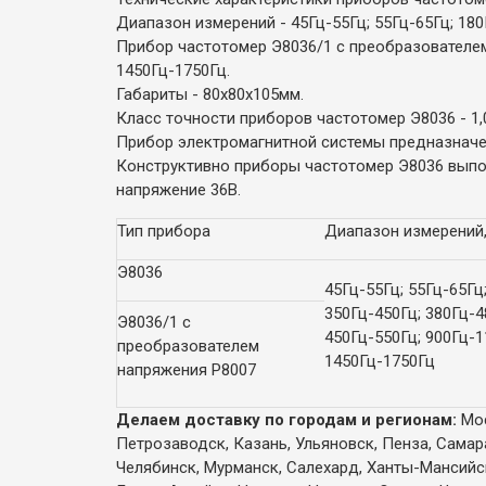
Диапазон измерений - 45Гц-55Гц; 55Гц-65Гц; 180
Прибор частотомер Э8036/1 c преобразователем н
1450Гц-1750Гц.
Габариты - 80х80х105мм.
Класс точности приборов частотомер Э8036 - 1,
Прибор электромагнитной системы предназначен
Конструктивно приборы частотомер Э8036 выпол
напряжение 36В.
Тип прибора
Диапазон измерений,
Э8036
45Гц-55Гц; 55Гц-65Гц
350Гц-450Гц; 380Гц-4
Э8036/1 c
450Гц-550Гц; 900Гц-1
преобразователем
1450Гц-1750Гц
напряжения Р8007
Делаем доставку по городам и регионам:
Мос
Петрозаводск, Казань, Ульяновск, Пенза, Самар
Челябинск, Мурманск, Салехард, Ханты-Мансийск,