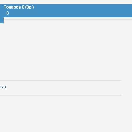
Ц; 100В
Товаров 0 (0р.)
0
зыв