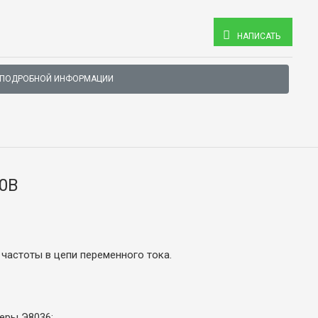
НАПИСАТЬ
 ПОДРОБНОЙ ИНФОРМАЦИИ
00В
частоты в цепи переменного тока.
еры Э8036: