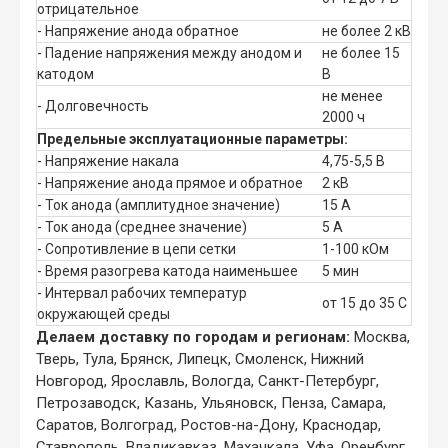
отрицательное
- Напряжение анода обратное
не более 2 кВ
- Падение напряжения между анодом и
не более 15
катодом
В
не менее
- Долговечность
2000 ч
Предельные эксплуатационные параметры:
- Напряжение накала
4,75-5,5 В
- Напряжение анода прямое и обратное
2 кВ
- Ток анода (амплитудное значение)
15 А
- Ток анода (среднее значение)
5 А
- Сопротивление в цепи сетки
1-100 кОм
- Время разогрева катода наименьшее
5 мин
- Интервал рабочих температур
от 15 до 35 С
окружающей среды
Делаем доставку по городам и регионам:
Москва,
Тверь, Тула, Брянск, Липецк, Смоленск, Нижний
Новгород, Ярославль, Вологда, Санкт-Петербург,
Петрозаводск, Казань, Ульяновск, Пенза, Самара,
Саратов, Волгоград, Ростов-на-Дону, Краснодар,
Ставрополь, Владикавказ, Махачкала, Уфа, Оренбург,