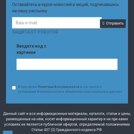
Оставайтесь в курсе новостей и акций, подписавшись
на нашу рассылку
Отправить
ЗАЩИТА ОТ РОБОТОВ
Введите код с
картинки
Я прочитал
Политика Безопасности
и согласен с
условиями безопасности и обработки персональных данных
Данный сайт и все информационные материалы, каталоги, статьи и цены,
размещенные на нём, носят информационный характер и ни при каких
условиях не является публичной офертой, определяемой положениями
Статьи 437 (2) Гражданского кодекса РФ.