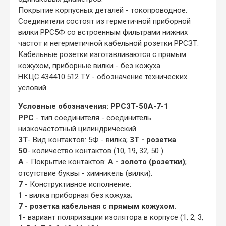
Покрытие корпусных деталей - токопроводное.
Соединители состоят из герметичной приборной
вилки РРС5Ф со встроенным фильтрами нижних
частот и негерметичной кабельной розетки РРСЗТ.
Кабельные розетки изготавливаются с прямым
кожухом, приборные вилки - без кожуха.
НКЦС.434410.512 ТУ - обозначение технических
условий.
Условные обозначения: РРС3Т-50А-7-1
РРС
- тип соединителя - соединитель
низкочастотный цилиндрический.
3Т
- Вид контактов: 5Ф - вилка;
3Т - розетка
50
- количество контактов (10, 19, 32, 50 )
А
- Покрытие контактов:
А - золото (розетки)
;
отсутствие буквы - химникель (вилки).
7
- Конструктивное исполнение:
1 - вилка приборная без кожуха;
7 - розетка кабельная с прямым кожухом.
1
- вариант поляризации изолятора в корпусе (1, 2, 3,