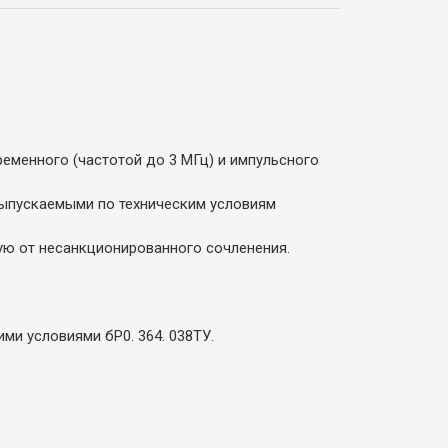
еменного (частотой до 3 МГц) и импульсного
выпускаемыми по техническим условиям
ю от несанкционированного сочленения.
ми условиями бР0. 364. 038ТУ.