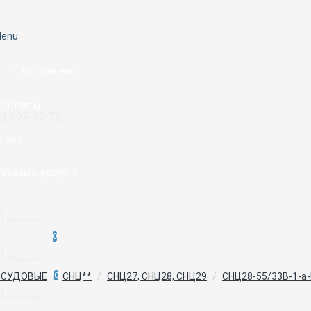
enu
На главную
Контакты
2) 507-02-72
О нас
Товары и услуги
Аккаунт
0
Избранное
 СУДОВЫЕ
СНЦ**
СНЦ27, СНЦ28, СНЦ29
СНЦ28-55/33В-1-а-
0
Сравнение