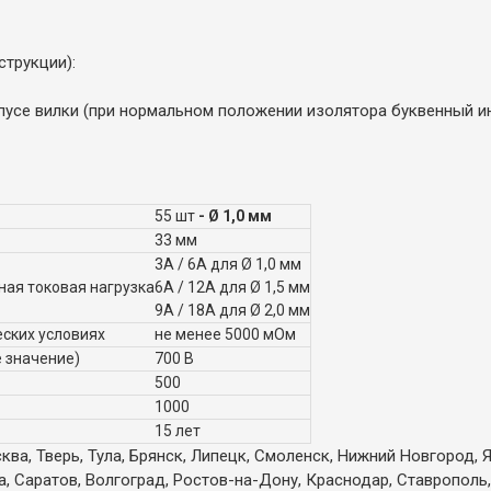
трукции):
корпусе вилки (при нормальном положении изолятора буквенный и
55 шт
- Ø 1,0 мм
33 мм
3А / 6А для Ø 1,0 мм
ная токовая нагрузка
6А / 12А для Ø 1,5 мм
9А / 18А для Ø 2,0 мм
ских условиях
не менее 5000 мОм
 значение)
700 В
500
1000
15 лет
ква, Тверь, Тула, Брянск, Липецк, Смоленск, Нижний Новгород, 
а, Саратов, Волгоград, Ростов-на-Дону, Краснодар, Ставрополь,