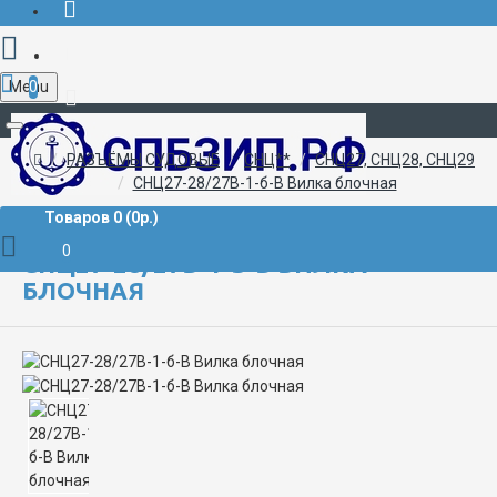
Menu
0
+7 (812) 507-02-72
РАЗЪЁМЫ СУДОВЫЕ
СНЦ**
СНЦ27, СНЦ28, СНЦ29
СНЦ27-28/27В-1-б-В Вилка блочная
Товаров 0 (0р.)
0
СНЦ27-28/27В-1-Б-В ВИЛКА
БЛОЧНАЯ