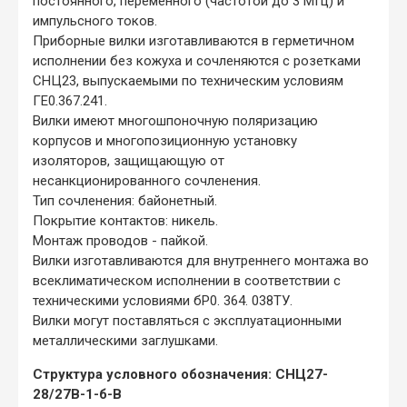
постоянного, переменного (частотой до 3 МГц) и
импульсного токов.
Приборные вилки изготавливаются в герметичном
исполнении без кожуха и сочленяются с розетками
СНЦ23, выпускаемыми по техническим условиям
ГЕ0.367.241.
Вилки имеют многошпоночную поляризацию
корпусов и многопозиционную установку
изоляторов, защищающую от
несанкционированного сочленения.
Тип сочленения: байонетный.
Покрытие контактов: никель.
Монтаж проводов - пайкой.
Вилки изготавливаются для внутреннего монтажа во
всеклиматическом исполнении в соответствии с
техническими условиями бР0. 364. 038ТУ.
Вилки могут поставляться с эксплуатационными
металлическими заглушками.
Структура условного обозначения: СНЦ27-
28/27В-1-б-В