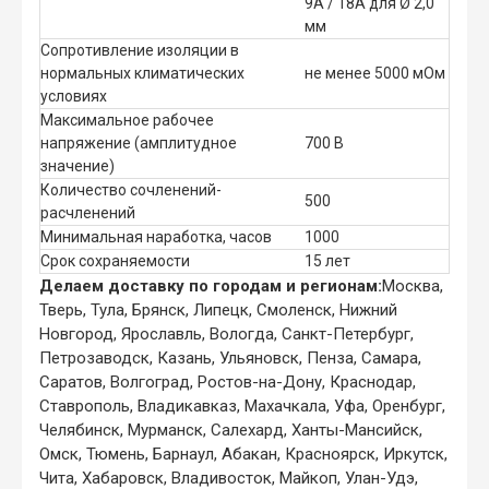
9А / 18А для Ø 2,0
мм
Сопротивление изоляции в
нормальных климатических
не менее 5000 мОм
условиях
Максимальное рабочее
напряжение (амплитудное
700 В
значение)
Количество сочленений-
500
расчленений
Минимальная наработка, часов
1000
Срок сохраняемости
15 лет
Делаем доставку по городам и регионам:
Москва,
Тверь, Тула, Брянск, Липецк, Смоленск, Нижний
Новгород, Ярославль, Вологда, Санкт-Петербург,
Петрозаводск, Казань, Ульяновск, Пенза, Самара,
Саратов, Волгоград, Ростов-на-Дону, Краснодар,
Ставрополь, Владикавказ, Махачкала, Уфа, Оренбург,
Челябинск, Мурманск, Салехард, Ханты-Мансийск,
Омск, Тюмень, Барнаул, Абакан, Красноярск, Иркутск,
Чита, Хабаровск, Владивосток, Майкоп, Улан-Удэ,