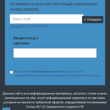
Оставайтесь в курсе новостей и акций, подписавшись
на нашу рассылку
Отправить
ЗАЩИТА ОТ РОБОТОВ
Введите код с
картинки
Я прочитал
Политика Безопасности
и согласен с
условиями безопасности и обработки персональных данных
Данный сайт и все информационные материалы, каталоги, статьи и цены,
размещенные на нём, носят информационный характер и ни при каких
условиях не является публичной офертой, определяемой положениями
Статьи 437 (2) Гражданского кодекса РФ.