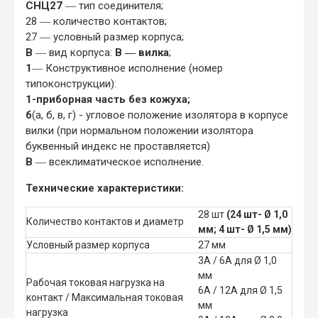
СНЦ27
― тип соединителя;
28 ― количество контактов;
27 ― условный размер корпуса;
В
― вид корпуса:
В ― вилка
;
1
― Конструктивное исполнение (номер
типоконструкции):
1-приборная часть без кожуха;
б
(а, б, в, г) - угловое положение изолятора в корпусе
вилки (при нормальном положении изолятора
буквенный индекс не проставляется)
В
― всеклиматическое исполнение.
Технические характеристики:
28 шт
(24 шт- Ø 1,0
Количество контактов и диаметр
мм; 4 шт- Ø 1,5 мм)
Условный размер корпуса
27 мм
3А / 6А для Ø 1,0
мм
Рабочая токовая нагрузка на
6А / 12А для Ø 1,5
контакт / Максимальная токовая
мм
нагрузка