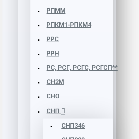
РПММ
РПКМ1-РПКМ4
РРС
РРН
РС, РСГ, РСГС, РСГСП**
СН2М
СНО
СНП
СНП346