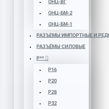
ОНЦ-ВГ
ОНЦ-БМ-2
ОНЦ-БМ-1
РАЗЪЕМЫ ИМПОРТНЫЕ И РЕД
РАЗЪЁМЫ СИЛОВЫЕ
Р**
Р16
Р20
Р28
Р32