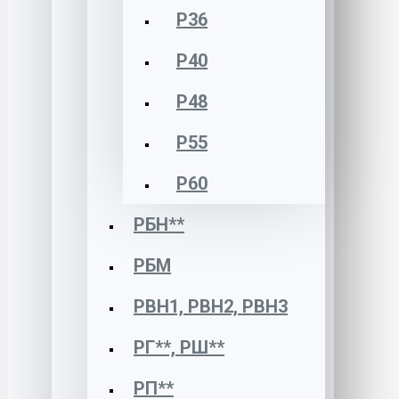
Р36
Р40
Р48
Р55
Р60
РБН**
РБМ
РВН1, РВН2, РВН3
РГ**, РШ**
РП**