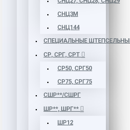
СНЦ27, СНЦ28, СНЦ29
СНЦ3М
СНЦ144
СПЕЦИАЛЬНЫЕ ШТЕПСЕЛЬНЫ
СР, СРГ, СРТ
СР50, СРГ50
СР75, СРГ75
СШР**/СШРГ
ШР**, ШРГ**
ШР12