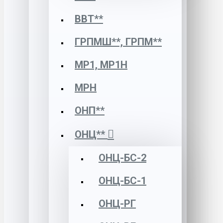
ВВТ**
ГРПМШ**, ГРПМ**
МР1, МР1Н
МРН
ОНП**
ОНЦ**
ОНЦ-БС-2
ОНЦ-БС-1
ОНЦ-РГ