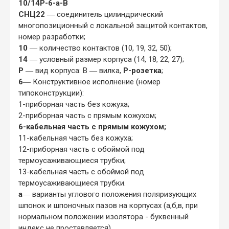
10/14Р-6-а-В
СНЦ22
― соединитель цилиндрический
многопозиционный с локальной защитой контактов,
номер разработки;
10
― количество контактов (10, 19, 32, 50);
14
― условный размер корпуса (14, 18, 22, 27);
Р
― вид корпуса: В ― вилка,
Р-розетка
;
6
― Конструктивное исполнение (номер
типоконструкции):
1-приборная часть без кожуха;
2-приборная часть с прямым кожухом;
6-кабельная часть с прямым кожухом;
11-кабельная часть без кожуха;
12-приборная часть с обоймой под
термоусаживающиеся трубки;
13-кабельная часть с обоймой под
термоусаживающиеся трубки.
а
― варианты углового положения поляризующих
шпонок и шпоночных пазов на корпусах (а,б,в, при
нормальном положении изолятора - буквенный
индекс не проставляется)