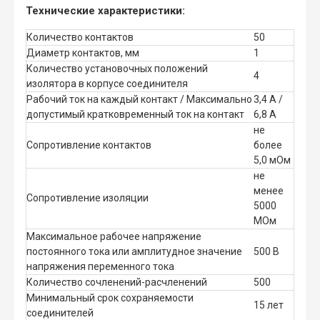
Технические характеристики:
Количество контактов
50
Диаметр контактов, мм
1
Количество установочных положений
4
изолятора в корпусе соединителя
Рабочий ток на каждый контакт / Максимально
3,4 А /
допустимый кратковременный ток на контакт
6,8 А
не
Сопротивление контактов
более
5,0 мОм
не
менее
Сопротивление изоляции
5000
МОм
Максимальное рабочее напряжение
постоянного тока или амплитудное значение
500 В
напряжения переменного тока
Количество сочленений-расчленений
500
Минимальный срок сохраняемости
15 лет
соединителей