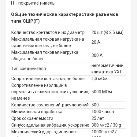
Н - покрытие никель.
Общие технические характеристики разъемов
типа СШР(Г)
Количество контактов и их диаметр
20 шт (Ø 2,5 мм)
Максимальная токовая нагрузка на
20 А
одиночный контакт, не более
Максимальная токовая нагрузка
300 А
общая, не более
негерметичный,
Тип соединителя
климатика УХЛ
Сопротивление контактов, не более
1,3 мОм
Сопротивление изоляции в
нормальных климатических условиях,
5000 МОм
не менее
Количество сочленений-расчленений
500
Минимальная наработка
1000 часов
Срок сохраняемости
25 лет
Синусоидальная вибрация, ускорение
300 м/с2 / 30 g
Механический удар, одиночного
10000 м/с2 /