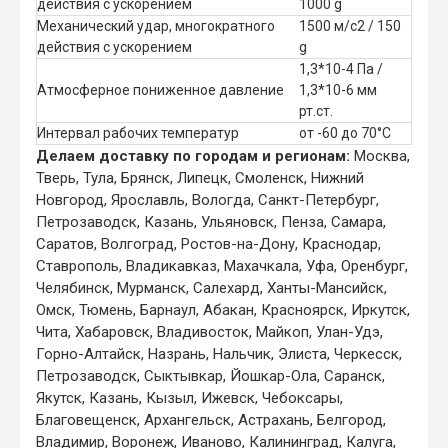
действия с ускорением
1000 g
Механический удар, многократного
1500 м/с2 / 150
действия с ускорением
g
1,3*10-4 Па /
Атмосферное пониженное давление
1,3*10-6 мм
рт.ст.
Интервал рабочих температур
от -60 до 70°С
Делаем доставку по городам и регионам:
Москва,
Тверь, Тула, Брянск, Липецк, Смоленск, Нижний
Новгород, Ярославль, Вологда, Санкт-Петербург,
Петрозаводск, Казань, Ульяновск, Пенза, Самара,
Саратов, Волгоград, Ростов-на-Дону, Краснодар,
Ставрополь, Владикавказ, Махачкала, Уфа, Оренбург,
Челябинск, Мурманск, Салехард, Ханты-Мансийск,
Омск, Тюмень, Барнаул, Абакан, Красноярск, Иркутск,
Чита, Хабаровск, Владивосток, Майкоп, Улан-Удэ,
Горно-Алтайск, Назрань, Нальчик, Элиста, Черкесск,
Петрозаводск, Сыктывкар, Йошкар-Ола, Саранск,
Якутск, Казань, Кызыл, Ижевск, Чебоксары,
Благовещенск, Архангельск, Астрахань, Белгород,
Владимир, Воронеж, Иваново, Калининград, Калуга,