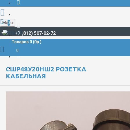
Menu
0
+7 (812) 507-02-72
Товаров 0 (0р.)
РАЗЪЁМЫ СУДОВЫЕ
СШР**/СШРГ
СШР48У20НШ2 Розетка кабельная
0
СШР48У20НШ2 РОЗЕТКА
КАБЕЛЬНАЯ