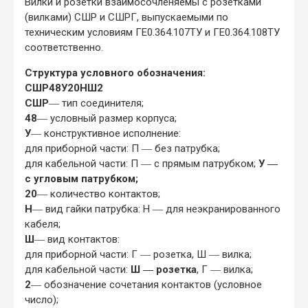
Вилки и розетки взаимосочленяемы с розетками
(вилками) СШР и СШРГ, выпускаемыми по
техническим условиям ГЕ0.364.107ТУ и ГЕ0.364.108ТУ
соответственно.
Структура условного обозначения:
СШР48У20НШ2
СШР
― тип соединителя;
48
― условный размер корпуса;
У
― конструктивное исполнение:
для приборной части: П ― без патрубка;
для кабельной части: П ― с прямым патрубком;
У ―
с угловым патрубком;
20
― количество контактов;
Н
― вид гайки патрубка: Н ― для неэкранированного
кабеля;
Ш
― вид контактов:
для приборной части: Г ― розетка, Ш ― вилка;
для кабельной части:
Ш ― розетка
, Г ― вилка;
2
― обозначение сочетания контактов (условное
число);