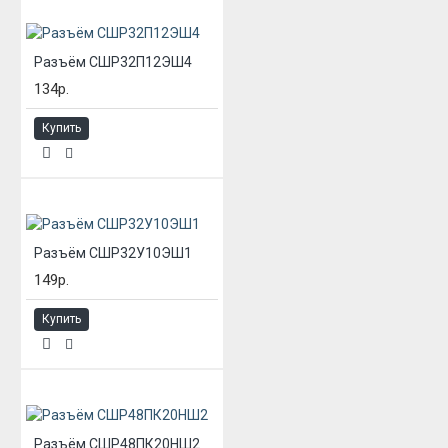
Разъём СШР32П12ЭШ4
134р.
Купить
Разъём СШР32У10ЭШ1
149р.
Купить
Разъём СШР48ПК20НШ2