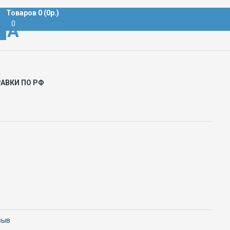
Товаров 0 (0р.)
0
КА
АВКИ ПО РФ
зыв