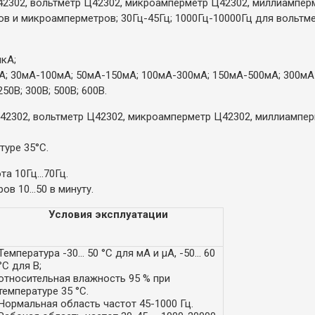
2302, вольтметр Ц42302, микроамперметр Ц42302, миллиампер
ов и микроамперметров; 30Гц-45Гц; 1000Гц-10000Гц для вольтме
кА;
А; 30мА-100мА; 50мА-150мА; 100мА-300мА; 150мА-500мА; 300мА
250В; 300В; 500В; 600В.
42302, вольтметр Ц42302, микроамперметр Ц42302, миллиампер
уре 35°С.
ота 10Гц...70Гц.
ов 10...50 в минуту.
Условия эксплуатации
Температура -30... 50 °С для мА и µA, -50... 60
°С для В;
относительная влажность 95 % при
температуре 35 °С.
Нормальная область частот 45-1000 Гц.