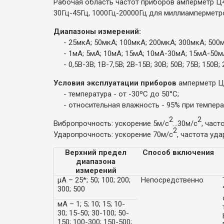
Рабочая область частот приборов амперметр Ц4
30Гц-45Гц, 1000Гц-20000Гц для миллиамперметр
Диапазоны измерений:
- 25мкА; 50мкА; 100мкА; 200мкА; 300мкА; 500м
- 1мА; 5мА; 10мА; 15мА; 10мА-30мА; 15мА-50м
- 0,5В-3В; 1В-7,5В; 2В-15В; 30В; 50В; 75В; 150В; 
Условия эксплуатации приборов
амперметр Ц
- температура - от -30ºС до 50°С;
- относительная влажность - 95% при температ
2
2
Вибропрочность: ускорение 5м/с
...30м/с
, част
2
Ударопрочность: ускорение 70м/с
, частота удар
Верхний предел
Способ включения
диапазона
измерений
µA – 25*; 50; 100; 200;
Непосредственно
300; 500
мА – 1; 5; 10; 15; 10-
30; 15-50; 30-100; 50-
150; 100-300; 150-500;