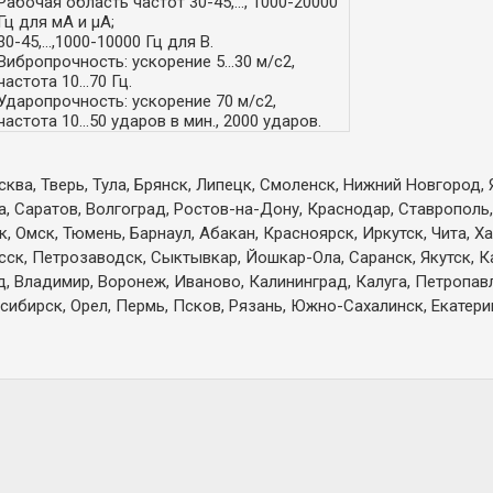
Рабочая область частот 30-45,..., 1000-20000
Гц для мA и µA;
30-45,...,1000-10000 Гц для В.
Вибропрочность: ускорение 5...30 м/с
2
,
частота 10...70 Гц.
Ударопрочность: ускорение 70 м/с
2
,
частота 10...50 ударов в мин., 2000 ударов.
ква, Тверь, Тула, Брянск, Липецк, Смоленск, Нижний Новгород, 
а, Саратов, Волгоград, Ростов-на-Дону, Краснодар, Ставрополь,
 Омск, Тюмень, Барнаул, Абакан, Красноярск, Иркутск, Чита, Х
есск, Петрозаводск, Сыктывкар, Йошкар-Ола, Саранск, Якутск, 
д, Владимир, Воронеж, Иваново, Калининград, Калуга, Петропа
сибирск, Орел, Пермь, Псков, Рязань, Южно-Сахалинск, Екатерин