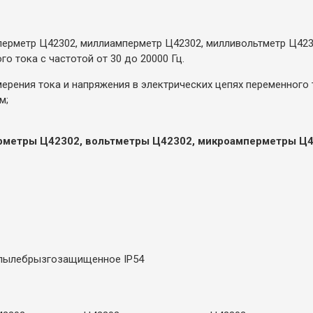
перметр Ц42302, миллиамперметр Ц42302, милливольтметр Ц423
о тока с частотой от 30 до 20000 Гц.
рения тока и напряжения в электрических цепях переменного 
м;
ерметры Ц42302, вольтметры Ц42302, микроамперметры Ц
 пылебрызгозащищенное IP54