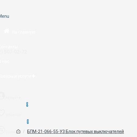
Menu
На главную
Контакты
2) 507-02-72
О нас
Товары и услуги
Аккаунт
0
Избранное
0
БПМ-21-066-55-У3 Блок путевых выключателей
Сравнение