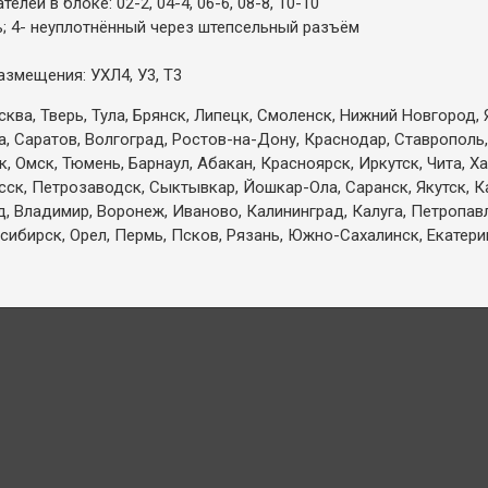
лей в блоке: 02-2, 04-4, 06-6, 08-8, 10-10
ль; 4- неуплотнённый через штепсельный разъём
размещения: УХЛ4, У3, Т3
ква, Тверь, Тула, Брянск, Липецк, Смоленск, Нижний Новгород, 
а, Саратов, Волгоград, Ростов-на-Дону, Краснодар, Ставрополь,
 Омск, Тюмень, Барнаул, Абакан, Красноярск, Иркутск, Чита, Х
есск, Петрозаводск, Сыктывкар, Йошкар-Ола, Саранск, Якутск, 
д, Владимир, Воронеж, Иваново, Калининград, Калуга, Петропа
сибирск, Орел, Пермь, Псков, Рязань, Южно-Сахалинск, Екатерин