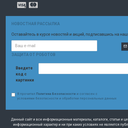
НОВОСТНАЯ РАССЫЛКА
Оставайтесь в курсе новостей и акций, подписавшись на наш
ЗАЩИТА ОТ РОБОТОВ
Введите
код с
картинки
Я прочитал
Политика Безопасности
и согласен с
условиями безопасности и обработки персональных данных
Данный сайт и все информационные материалы, каталоги, статьи и ц
информационный характер и ни при каких условиях не является пуб