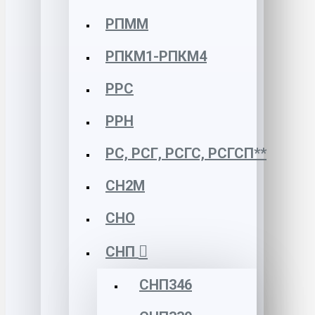
РПММ
РПКМ1-РПКМ4
РРС
РРН
РС, РСГ, РСГС, РСГСП**
СН2М
СНО
СНП
СНП346