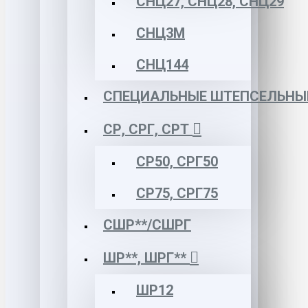
СНЦ27, СНЦ28, СНЦ29
СНЦ3М
СНЦ144
СПЕЦИАЛЬНЫЕ ШТЕПСЕЛЬНЫ
СР, СРГ, СРТ
СР50, СРГ50
СР75, СРГ75
СШР**/СШРГ
ШР**, ШРГ**
ШР12