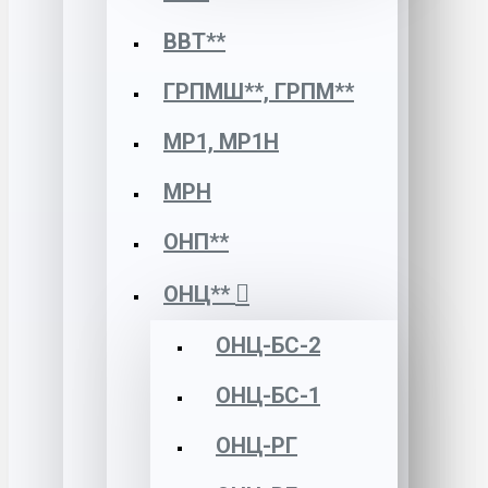
ВВТ**
ГРПМШ**, ГРПМ**
МР1, МР1Н
МРН
ОНП**
ОНЦ**
ОНЦ-БС-2
ОНЦ-БС-1
ОНЦ-РГ