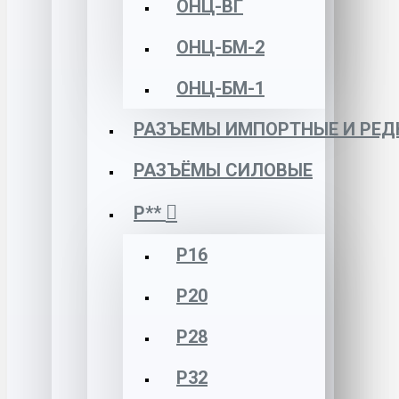
ОНЦ-ВГ
ОНЦ-БМ-2
ОНЦ-БМ-1
РАЗЪЕМЫ ИМПОРТНЫЕ И РЕД
РАЗЪЁМЫ СИЛОВЫЕ
Р**
Р16
Р20
Р28
Р32