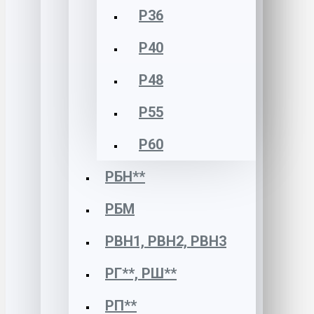
Р36
Р40
Р48
Р55
Р60
РБН**
РБМ
РВН1, РВН2, РВН3
РГ**, РШ**
РП**