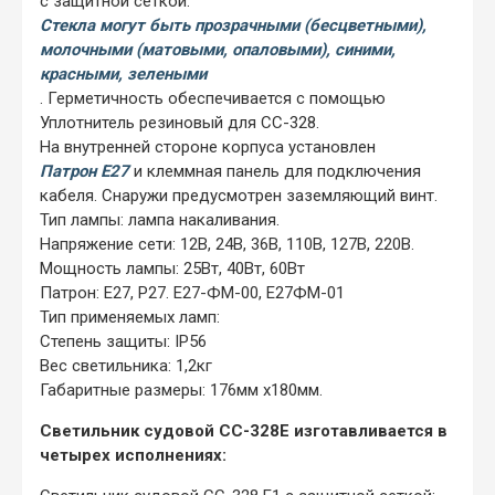
с защитной сеткой.
Стекла могут быть прозрачными (бесцветными),
молочными (матовыми, опаловыми), синими,
красными, зелеными
. Герметичность обеспечивается с помощью
Уплотнитель резиновый для СС-328.
На внутренней стороне корпуса установлен
Патрон Е27
и клеммная панель для подключения
кабеля. Снаружи предусмотрен заземляющий винт.
Тип лампы: лампа накаливания.
Напряжение сети: 12В, 24В, 36В, 110В, 127В, 220В.
Мощность лампы: 25Вт, 40Вт, 60Вт
Патрон: Е27, Р27. Е27-ФМ-00, Е27ФМ-01
Тип применяемых ламп:
Степень защиты: IP56
Вес светильника: 1,2кг
Габаритные размеры: 176мм х180мм.
Светильник судовой СС-328Е изготавливается в
четырех исполнениях: