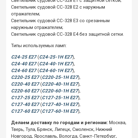
Светильник судовой CC-328 Е1 с защитной сеткой;
Светильник судовой CC-328 Е2 с наружным
отражателем;
Светильник судовой CC-328 Е3 со срезанным
наружным отражателем;
Светильник судовой CC-328 Е4 без защитной сетки.
Типы используемых ламп:
С24-25 Е27
(
С24-25-1Н Е27
),
С24-40 Е27
(
С24-40-1Н Е27
),
С24-60 Е27
(
С24-60-1Н Е27
),
С220-25 Е27
(
С220-25-1Н Е27
),
С220-40 Е27
(
С220-40-1Н Е27
),
С220-60 Е27
(
С220-60-1Н Е27
),
С127-25 Е27
(
С127-25-1Н Е27
),
С127-40 Е27
(
С127-40-1Н Е27
),
С127-60 Е27
(
С127-60-1Н Е27
),
Делаем доставку по городам и регионам:
Москва,
Тверь, Тула, Брянск, Липецк, Смоленск, Нижний
Новгород, Ярославль, Вологда, Санкт-Петербург,