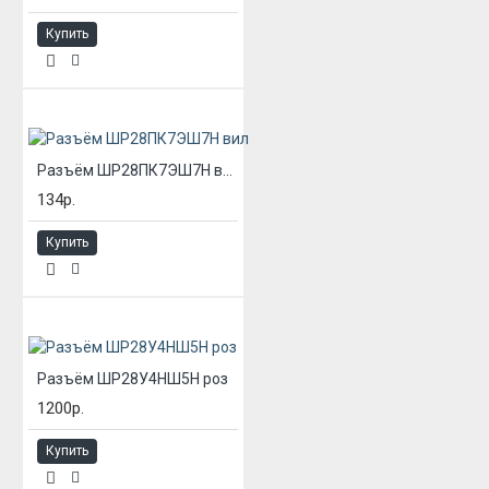
Купить
Разъём ШР28ПК7ЭШ7Н вил
134р.
Купить
Разъём ШР28У4НШ5Н роз
1200р.
Купить