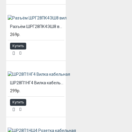
Разъём ШРГ28ПК4ЭШ8 вил
269р.
Купить
ШР28П1НГ4 Вилка кабельная
299р.
Купить