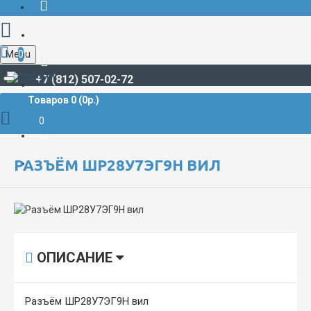
Menu
0
+7 (812) 507-02-72
Товаров 0 (0р.)
РАЗЪЁМЫ СУДОВЫЕ
ШР**, ШРГ**
ШР28 / ШРГ28
Разъём ШР28У7ЭГ9Н вил
0
РАЗЪЁМ ШР28У7ЭГ9Н ВИЛ
ОПИСАНИЕ
Разъём ШР28У7ЭГ9Н вил