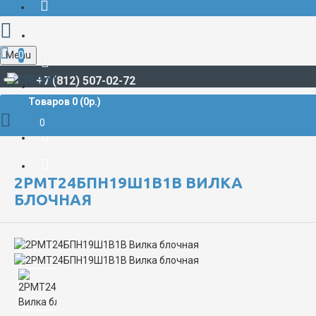
Menu
0
+7 (812) 507-02-72
Товаров 0 (0р.)
РАЗЪЁМЫ СУДОВЫЕ
Разъёмы судовые 2РМ**
2РМ24 / 2РМТ24 / 2РМГ24 / 2РМГП24
0
2РМТ24БПН19Ш1В1В Вилка блочная
2РМТ24БПН19Ш1В1В ВИЛКА
БЛОЧНАЯ