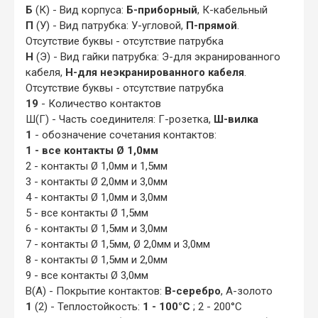
Б
(К) - Вид корпуса:
Б-приборный
, К-кабельный
П
(У) - Вид патрубка: У-угловой,
П-прямой
.
Отсутствие буквы - отсутствие патрубка
Н
(Э) - Вид гайки патрубка: Э-для экранированного
кабеля,
Н-для неэкранированного кабеля
.
Отсутствие буквы - отсутствие патрубка
19
- Количество контактов
Ш(Г) - Часть соединителя: Г-розетка,
Ш-вилка
1
- обозначение сочетания контактов:
1 - все контакты Ø 1,0мм
2 - контакты Ø 1,0мм и 1,5мм
3 - контакты Ø 2,0мм и 3,0мм
4 - контакты Ø 1,0мм и 3,0мм
5 - все контакты Ø 1,5мм
6 - контакты Ø 1,5мм и 3,0мм
7 - контакты Ø 1,5мм, Ø 2,0мм и 3,0мм
8 - контакты Ø 1,5мм и 2,0мм
9 - все контакты Ø 3,0мм
В(А) - Покрытие контактов:
В-серебро
, А-золото
1
(2) - Теплостойкость:
1 - 100°С
; 2 - 200°С