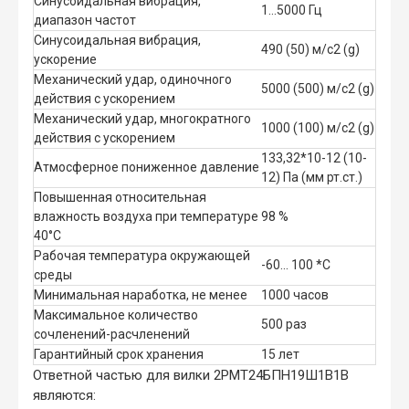
Синусоидальная вибрация,
1...5000 Гц
диапазон частот
Синусоидальная вибрация,
490 (50) м/с2 (g)
ускорение
Механический удар, одиночного
5000 (500) м/с2 (g)
действия с ускорением
Механический удар, многократного
1000 (100) м/с2 (g)
действия с ускорением
133,32*10-12 (10-
Атмосферное пониженное давление
12) Па (мм рт.ст.)
Повышенная относительная
влажность воздуха при температуре
98 %
40°C
Рабочая температура окружающей
-60... 100 *C
среды
Минимальная наработка, не менее
1000 часов
Максимальное количество
500 раз
сочленений-расчленений
Гарантийный срок хранения
15 лет
Ответной частью для вилки 2РМТ24БПН19Ш1В1В
являются: