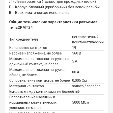
Л - Левая розетка (только для проходных вилок)
Б - Корпус блочный (приборный) без левой резьбы.
В
- Всеклиматическое исполнение
Общие технические характеристики разъемов
типа
2РМТ24
негерметичный,
Тип соединителя
всеклиматический
Количество контактов
19
Рабочее напряжение, не более
560 В
Максимальная токовая нагрузка на
5 А
одиночный контакт, не более
Максимальная токовая нагрузка
80 А
общая, не более
Сопротивление контактов, не более
0,005 Ом
Материал контактов
золото / серебро
Емкость между контактами, не более
6 пФ
Сопротивление изоляции в
нормальных климатических
5000 МОм
условиях, не менее