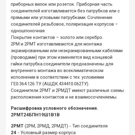
приборных вилок или розеток. Приборная часть
соединителей изготавливается без патрубков или с
прямыми или угловыми патрубками. Сочленение
соединителей резьбовое, поляризация корпусов –
одношпоночная.
Покрытие контактов – золото или серебро.
2РМ и 2РМТ изготавливаются для монтажа
экранированными или неэкранированными кабелями
(проводами) при этом изменяется вид концевой
гайки патрубка.соединители предназначены для
внутреннего монтажа во всеклиматическом
исполнении в соответствии с тех. условиями
ГЕ0.364.126 ТУ (АШДК.434410.062ТУ).
Соединители 2РМТ и 2РМДТ имеют различные схемы
расположения контактов и не взаимосочленяемы.
Расшифровка условного обозначения.
2РМТ24БПН19Ш1В1В
2РМТ
(2РМ, 2РМД, 2РМДТ) - Тип соединителя
24
- Условный размер корпуса