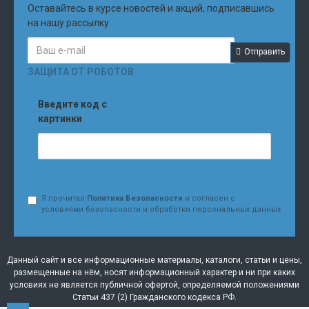
Оставайтесь в курсе новостей и акций, подписавшись
на нашу рассылку
Отправить
ЗАЩИТА ОТ РОБОТОВ
Введите код с
картинки
Я прочитал
Политика Безопасности
и согласен с
условиями безопасности и обработки персональных данных
Данный сайт и все информационные материалы, каталоги, статьи и цены,
размещенные на нём, носят информационный характер и ни при каких
условиях не является публичной офертой, определяемой положениями
Статьи 437 (2) Гражданского кодекса РФ.