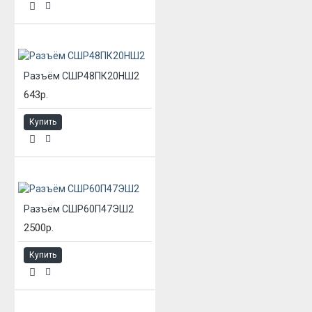
Разъём СШР48ПК20НШ2
643р.
Купить
Разъём СШР60П47ЭШ2
2500р.
Купить