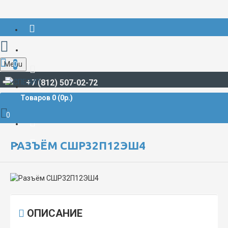
Menu
0
+7 (812) 507-02-72
Товаров 0 (0р.)
РАЗЪЁМЫ СУДОВЫЕ
СШР**/СШРГ
Разъём СШР32П12ЭШ4
0
РАЗЪЁМ СШР32П12ЭШ4
ОПИСАНИЕ